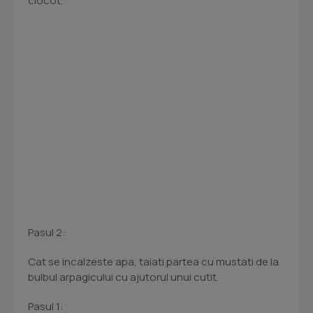
clocot.
Pasul 2:
Cat se incalzeste apa, taiati partea cu mustati de la
bulbul arpagicului cu ajutorul unui cutit.
Pasul 1: