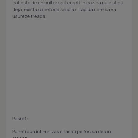
cat este de chinuitor sa il cureti. In caz ca nu o stiati
deja, exista o metoda simpla si rapida care sa va
usureze treaba.
Pasul 1:
Puneti apa intr-un vas si lasati pe foc sa dea in