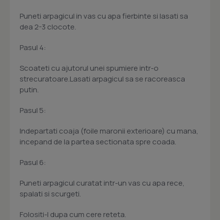
Puneti arpagicul in vas cu apa fierbinte si lasati sa
dea 2-3 clocote.
Pasul 4:
Scoateti cu ajutorul unei spumiere intr-o
strecuratoare.Lasati arpagicul sa se racoreasca
putin.
Pasul 5:
Indepartati coaja (foile maronii exterioare) cu mana,
incepand de la partea sectionata spre coada.
Pasul 6:
Puneti arpagicul curatat intr-un vas cu apa rece,
spalati si scurgeti.
Folositi-l dupa cum cere reteta.