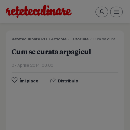
Reteteculinare.RO
/
Articole
/
Tutoriale
/
Cum se curata arpagicul
Cum se curata arpagicul
07 Aprilie 2014, 00:00
Îmi place
Distribuie