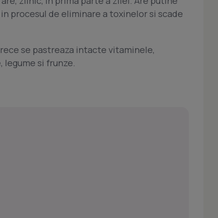
e, zilnic, in prima parte a zilei. Are putine
a in procesul de eliminare a toxinelor si scade
 rece se pastreaza intacte vitaminele,
, legume si frunze.