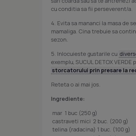
sari coarda sau sa te antrenezi a
cu conditia sa fii perseverent/a.
4. Evita sa mananci la masa de se
mamaliga. Cina trebuie sa contina
sezon.
5. Inlocuieste gustarile cu
divers
exemplu, SUCUL DETOX VERDE pr
storcatorului prin presare la r
Reteta o ai mai jos.
Ingrediente:
 mar  1 buc (250 g)
 castraveti mici  2 buc. (200 g)
 telina (radacina) 1 buc. (100 g)