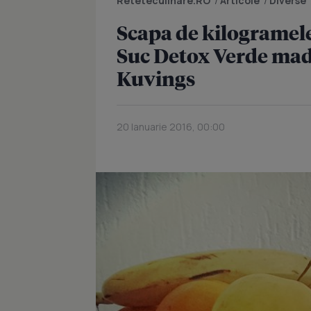
Reteteculinare.RO
/
Articole
/
Diverse
Scapa de kilogramele
Suc Detox Verde ma
Kuvings
20 Ianuarie 2016, 00:00