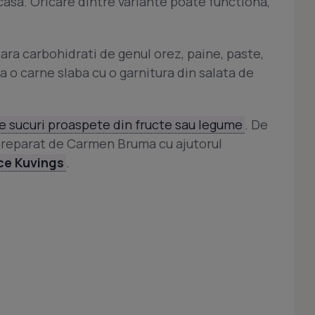
casa. Oricare dintre variante poate functiona,
ara carbohidrati de genul orez, paine, paste,
 o carne slaba cu o garnitura din salata de
e sucuri proaspete din fructe sau legume
. De
eparat de Carmen Bruma cu ajutorul
ece Kuvings
.