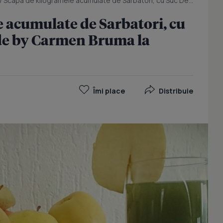
/
Scapa de kilogramele acumulate de Sarbatori, cu Suc Detox Verde made by Carmen Bruma la Kuvings
 acumulate de Sarbatori, cu
de by Carmen Bruma la
Îmi place
Distribuie