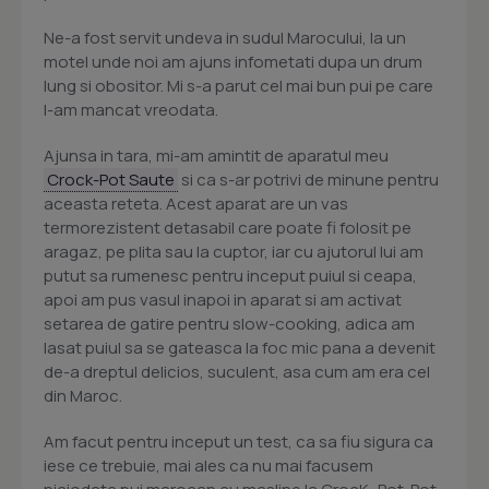
Ne-a fost servit undeva in sudul Marocului, la un
motel unde noi am ajuns infometati dupa un drum
lung si obositor. Mi s-a parut cel mai bun pui pe care
l-am mancat vreodata.
Ajunsa in tara, mi-am amintit de aparatul meu
Crock-Pot Saute
si ca s-ar potrivi de minune pentru
aceasta reteta. Acest aparat are un vas
termorezistent detasabil care poate fi folosit pe
aragaz, pe plita sau la cuptor, iar cu ajutorul lui am
putut sa rumenesc pentru inceput puiul si ceapa,
apoi am pus vasul inapoi in aparat si am activat
setarea de gatire pentru slow-cooking, adica am
lasat puiul sa se gateasca la foc mic pana a devenit
de-a dreptul delicios, suculent, asa cum am era cel
din Maroc.
Am facut pentru inceput un test, ca sa fiu sigura ca
iese ce trebuie, mai ales ca nu mai facusem