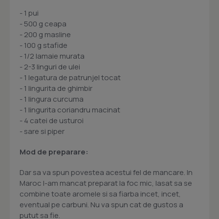
- 1 pui
- 500 g ceapa
- 200 g masline
- 100 g stafide
- 1/2 lamaie murata
- 2-3 linguri de ulei
- 1 legatura de patrunjel tocat
- 1 lingurita de ghimbir
- 1 lingura curcuma
- 1 lingurita coriandru macinat
- 4 catei de usturoi
- sare si piper
Mod de preparare:
Dar sa va spun povestea acestui fel de mancare. In
Maroc l-am mancat preparat la foc mic, lasat sa se
combine toate aromele si sa fiarba incet, incet,
eventual pe carbuni. Nu va spun cat de gustos a
putut sa fie.