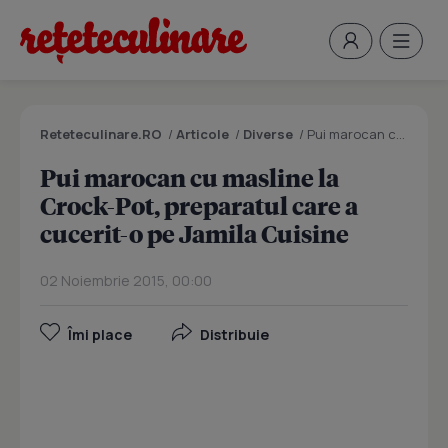
Reteteculinare.RO
/
Articole
/
Diverse
/
Pui marocan cu masline la Crock-Pot, preparatul care a cucerit-o pe Jamila Cuisine
Pui marocan cu masline la
Crock-Pot, preparatul care a
cucerit-o pe Jamila Cuisine
02 Noiembrie 2015, 00:00
Îmi place
Distribuie