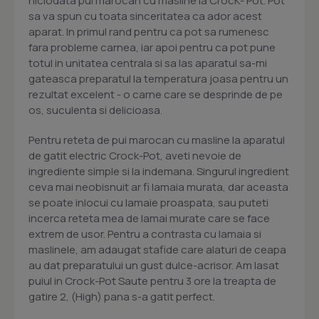
niciodata pui marocan cu masline la CrocK- Pot. Pot
sa va spun cu toata sinceritatea ca ador acest
aparat. In primul rand pentru ca pot sa rumenesc
fara probleme carnea, iar apoi pentru ca pot pune
totul in unitatea centrala si sa las aparatul sa-mi
gateasca preparatul la temperatura joasa pentru un
rezultat excelent - o carne care se desprinde de pe
os, suculenta si delicioasa.
Pentru reteta de pui marocan cu masline la aparatul
de gatit electric Crock-Pot, aveti nevoie de
ingrediente simple si la indemana. Singurul ingredient
ceva mai neobisnuit ar fi lamaia murata, dar aceasta
se poate inlocui cu lamaie proaspata, sau puteti
incerca reteta mea de lamai murate care se face
extrem de usor. Pentru a contrasta cu lamaia si
maslinele, am adaugat stafide care alaturi de ceapa
au dat preparatului un gust dulce-acrisor. Am lasat
puiul in Crock-Pot Saute pentru 3 ore la treapta de
gatire 2, (High) pana s-a gatit perfect.