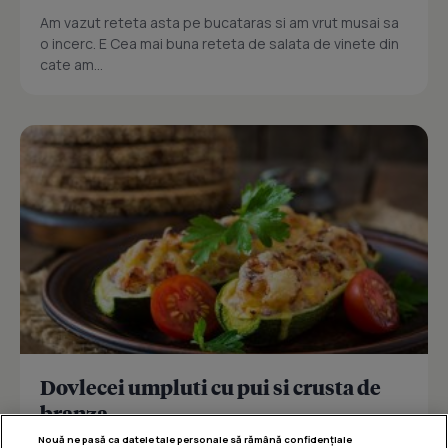
Am vazut reteta asta pe bucataras si am vrut musai sa
o incerc. E Cea mai buna reteta de salata de vinete din
cate am...
Dovlecei umpluti cu pui si crusta de
branza
Nouă ne pasă ca datele tale personale să rămână confidențiale
Reteta delicioasa de dovlecei umpluti cu pui si crusta