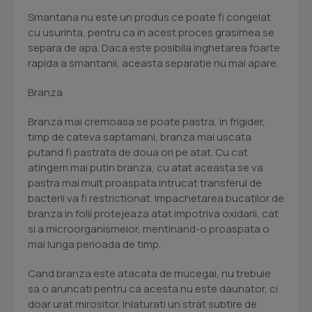
Smantana nu este un produs ce poate fi congelat
cu usurinta, pentru ca in acest proces grasimea se
separa de apa. Daca este posibila inghetarea foarte
rapida a smantanii, aceasta separatie nu mai apare.
Branza
Branza mai cremoasa se poate pastra, in frigider,
timp de cateva saptamani, branza mai uscata
putand fi pastrata de doua ori pe atat. Cu cat
atingem mai putin branza, cu atat aceasta se va
pastra mai mult proaspata intrucat transferul de
bacterii va fi restrictionat. Impachetarea bucatilor de
branza in folii protejeaza atat impotriva oxidarii, cat
si a microorganismelor, mentinand-o proaspata o
mai lunga perioada de timp.
Cand branza este atacata de mucegai, nu trebuie
sa o aruncati pentru ca acesta nu este daunator, ci
doar urat mirositor. Inlaturati un strat subtire de