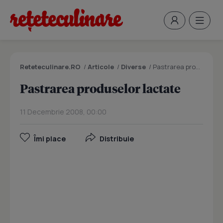
Reteteculinare.RO
/
Articole
/
Diverse
/
Pastrarea produselor lactate
Pastrarea produselor lactate
11 Decembrie 2008, 00:00
Îmi place
Distribuie