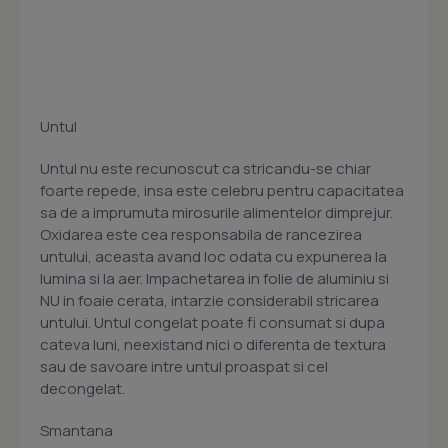
Untul
Untul nu este recunoscut ca stricandu-se chiar
foarte repede, insa este celebru pentru capacitatea
sa de a imprumuta mirosurile alimentelor dimprejur.
Oxidarea este cea responsabila de rancezirea
untului, aceasta avand loc odata cu expunerea la
lumina si la aer. Impachetarea in folie de aluminiu si
NU in foaie cerata, intarzie considerabil stricarea
untului. Untul congelat poate fi consumat si dupa
cateva luni, neexistand nici o diferenta de textura
sau de savoare intre untul proaspat si cel
decongelat.
Smantana