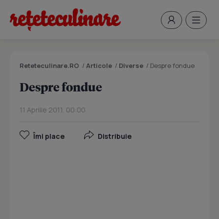
Reteteculinare.RO
/
Articole
/
Diverse
/
Despre fondue
Despre fondue
11 Aprilie 2011, 00:00
Îmi place
Distribuie