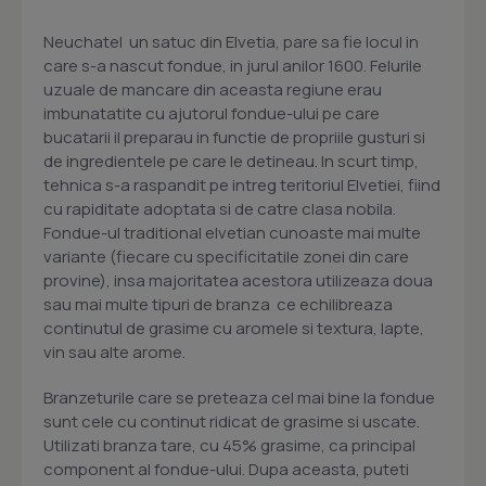
Neuchatel  un satuc din Elvetia, pare sa fie locul in
care s-a nascut fondue, in jurul anilor 1600. Felurile
uzuale de mancare din aceasta regiune erau
imbunatatite cu ajutorul fondue-ului pe care
bucatarii il preparau in functie de propriile gusturi si
de ingredientele pe care le detineau. In scurt timp,
tehnica s-a raspandit pe intreg teritoriul Elvetiei, fiind
cu rapiditate adoptata si de catre clasa nobila.
Fondue-ul traditional elvetian cunoaste mai multe
variante (fiecare cu specificitatile zonei din care
provine), insa majoritatea acestora utilizeaza doua
sau mai multe tipuri de branza  ce echilibreaza
continutul de grasime cu aromele si textura, lapte,
vin sau alte arome.
Branzeturile care se preteaza cel mai bine la fondue
sunt cele cu continut ridicat de grasime si uscate.
Utilizati branza tare, cu 45% grasime, ca principal
component al fondue-ului. Dupa aceasta, puteti