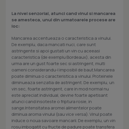
La nivel senzorial, atunci cand vinul si mancarea
se amesteca, unul din urmatoarele procese are
loc:
Mancarea accentueaza o caracteristica a vinului.
De exemplu, daca mancati nuci, care sunt
astringente si apoi gustati un vin cu aceeasi
caracteristica (de exemplu Bordeaux), acesta din
urma are un gust foarte sec si astringent, multi
oameni considerandu-l imposibil de baut.Mancarea
poate diminua o caracteristica a vinului. Proteinele
diminueaza senzatia de astringent. De exemplu, un
vin sec, foarte astringent, care in mod normal nu
este apreciat individual, devine foarte apetisant
atunci cand insoteste o friptura rosie, in
sange.Intensitatea aromei alimentelor poate
diminua aroma vinului (sau vice versa). Vinul poate
induce o noua savoare mancarii. De exemplu, un vin
rosu imbogatit cu fructe de padure poate transfera