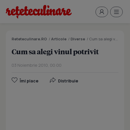
Reteteculinare.RO
/
Articole
/
Diverse
/
Cum sa alegi vinul potrivit
Cum sa alegi vinul potrivit
03 Noiembrie 2010, 00:00
Îmi place
Distribuie