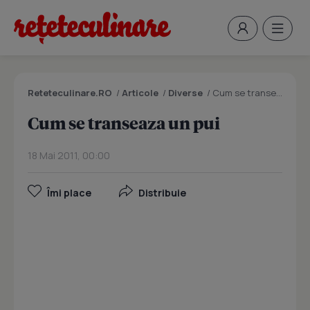
Reteteculinare.RO
/
Articole
/
Diverse
/
Cum se transeaza un pui
Cum se transeaza un pui
18 Mai 2011, 00:00
Îmi place
Distribuie