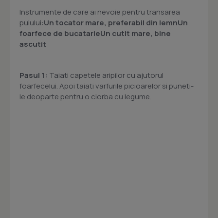
Instrumente de care ai nevoie pentru transarea
puiului:
Un tocator mare, preferabil din lemn
Un
foarfece de bucatarie
Un cutit mare, bine
ascutit
Pasul 1:
Taiati capetele aripilor cu ajutorul
foarfecelui. Apoi taiati varfurile picioarelor si puneti-
le deoparte pentru o ciorba cu legume.