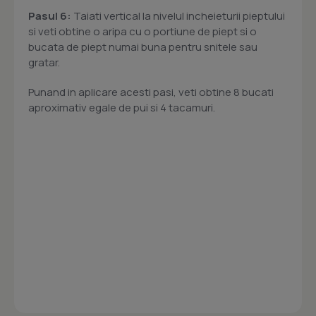
Pasul 6:
Taiati vertical la nivelul incheieturii pieptului
si veti obtine o aripa cu o portiune de piept si o
bucata de piept numai buna pentru snitele sau
gratar.
Punand in aplicare acesti pasi, veti obtine 8 bucati
aproximativ egale de pui si 4 tacamuri.