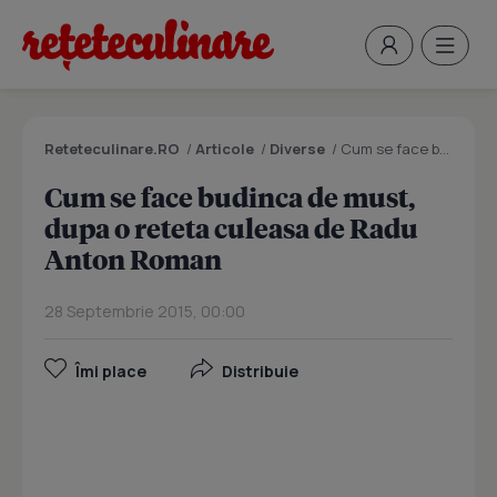
Reteteculinare.RO
/
Articole
/
Diverse
/
Cum se face budinca de must, dupa o reteta culeasa de Radu Anton Roman
Cum se face budinca de must,
dupa o reteta culeasa de Radu
Anton Roman
28 Septembrie 2015, 00:00
Îmi place
Distribuie