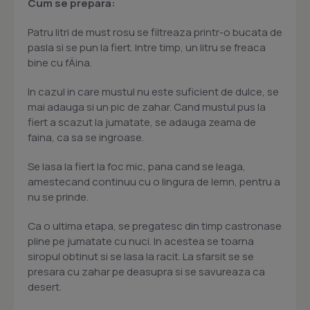
Cum se prepara:
Patru litri de must rosu se filtreaza printr-o bucata de
pasla si se pun la fiert. Intre timp, un litru se freaca
bine cu fÄina.
In cazul in care mustul nu este suficient de dulce, se
mai adauga si un pic de zahar. Cand mustul pus la
fiert a scazut la jumatate, se adauga zeama de
faina, ca sa se ingroase.
Se lasa la fiert la foc mic, pana cand se leaga,
amestecand continuu cu o lingura de lemn, pentru a
nu se prinde.
Ca o ultima etapa, se pregatesc din timp castronase
pline pe jumatate cu nuci. In acestea se toarna
siropul obtinut si se lasa la racit. La sfarsit se se
presara cu zahar pe deasupra si se savureaza ca
desert.