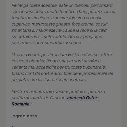
Pe langa toate acestea, este un blender performant
care indeplineste multe functii cu brio, printre care si
functia de macinare a nucilor folosind aceeasi
cupa/vas, marunteste gheata, face creme, sosuri,
smantana si maioneze raw, supe la rece si la cald,
smoothie-uri si multe altele. Are si 3 programe
presetate: supa, smoothie si sosuri.
O sa ma vedeti pe viitor cum voi face diverse retete
cu acest blender, fiindca mi-am dorit sa ofer o
varianta mai accesibila pentru toate buzunarele,
tinand cont de pretul altor blendere profesionale de
pe piata care fac lucruri asemanatoare.
Pentru mai multe info despre produs si pentru a
profita de oferta de Craciun
accesati Oster-
Romania
.
"
Ingrediente: