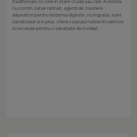
traditionale cu cele in stare cruda sau raw. Acestea
nu contin zahar rafinat, agenti de crestere
daunatori pentru sistemul digestiv, nu ingrasa, sunt
sanatoase si in plus, ofera corpului nutrienti valorosi
si necesari pentru o sanatate de invidiat.