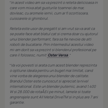
"
In acest video am sa va prezint o reteta delicioasa in
care vom mixa atat gusturile toamnei de mar,
dovleac, cu aromele iernii, cum ar fi scortisoara,
cuisoarele si ghimbirul.
Reteta este usor de pregatit si am vrut sa va arat ca
se poate face atat blatul cat si crema doar cu ajutorul
unui blender performant, fara sa fie nevoie de alti
roboti de bucatarie. Prin intermediul acestui video
mi-am dorit sa va prezint si blenderul profesional pe
care il folosesc, numit
Oster Versa
.
"
"
Va voi povesti si arata cum acest blender reprezinta
o optiune ideala pentru un buget mai limitat, cand
vine vorba de alegerea unui blender de calitate.
Brandul Oster este cunoscut si apreciat la nivel
international. Este un blender puternic, avand 1.400
W si 28.000 de rotaÅ£ii pe minut, lamele si toate
angrenajele sunt All Metal DriveTM si in plus are 7 ani
garantie.