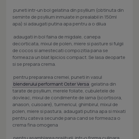
 puneti intr-un bol gelatina din psyllium (obtinuta din
seminte de psyllium inmuiate in prealabil in 150ml
apa) si adaugati putina apa pentru a o dilua
 adaugati in bol faina de migdale, canepa
decorticata, mixul de polen, miere si pasture si fulgii
de cocos si amestecati compozitia pana se
formeaza un blat lipicios compact. Se lasa deoparte
si se prepara crema.
 pentru prepararea cremei, puneti in vasul
blenderului performant Oster Versa
gelatina din
tarate de psyllium, merele foliate, cubuletele de
dovleac, mixul de condimente de iarna (scortisora,
anason, cuisoare), turmericul, ghimbirul, mixul de
polen, miere si pastura, adaugati putina apa si mixati
pentru cateva secunde pana cand se formeaza o
crema fina omogena
 pentru asamblarea prajiturii, intr-o forma culinara