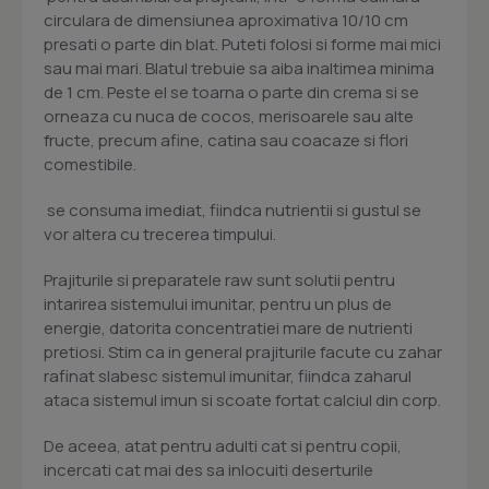
circulara de dimensiunea aproximativa 10/10 cm
presati o parte din blat. Puteti folosi si forme mai mici
sau mai mari. Blatul trebuie sa aiba inaltimea minima
de 1 cm. Peste el se toarna o parte din crema si se
orneaza cu nuca de cocos, merisoarele sau alte
fructe, precum afine, catina sau coacaze si flori
comestibile.
 se consuma imediat, fiindca nutrientii si gustul se
vor altera cu trecerea timpului.
Prajiturile si preparatele raw sunt solutii pentru
intarirea sistemului imunitar, pentru un plus de
energie, datorita concentratiei mare de nutrienti
pretiosi. Stim ca in general prajiturile facute cu zahar
rafinat slabesc sistemul imunitar, fiindca zaharul
ataca sistemul imun si scoate fortat calciul din corp.
De aceea, atat pentru adulti cat si pentru copii,
incercati cat mai des sa inlocuiti deserturile