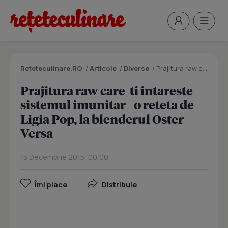
Reteteculinare.RO
/
Articole
/
Diverse
/
Prajitura raw care-ti intareste sistemul imunitar - o reteta de Ligia Pop, la blenderul Oster Versa
Prajitura raw care-ti intareste
sistemul imunitar - o reteta de
Ligia Pop, la blenderul Oster
Versa
15 Decembrie 2015, 00:00
Îmi place
Distribuie