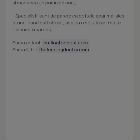
si mananca un pumn de nuci;
- Specialistii sunt de parere ca poftele apar mai ales
atunci cand esti obosit, asa ca o solutie ar fi sa te
odihnesti mai des;
Sursa articol:
huffingtonpost.com
Sursa foto:
thefeedingdoctor.com