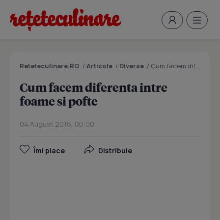
Reteteculinare.RO
/
Articole
/
Diverse
/
Cum facem diferenta intre foame si pofte
Cum facem diferenta intre
foame si pofte
04 August 2016, 00:00
Îmi place
Distribuie