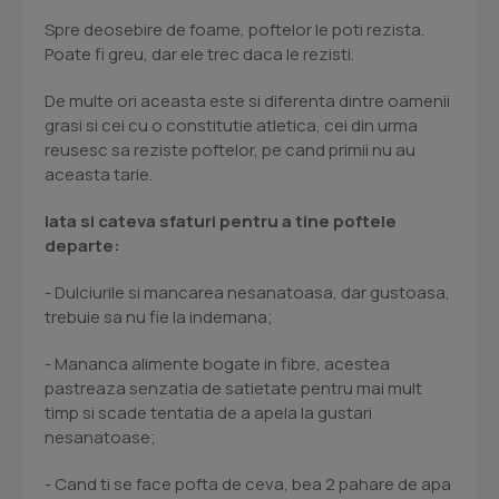
Spre deosebire de foame, poftelor le poti rezista.
Poate fi greu, dar ele trec daca le rezisti.
De multe ori aceasta este si diferenta dintre oamenii
grasi si cei cu o constitutie atletica, cei din urma
reusesc sa reziste poftelor, pe cand primii nu au
aceasta tarie.
Iata si cateva sfaturi pentru a tine poftele
departe:
- Dulciurile si mancarea nesanatoasa, dar gustoasa,
trebuie sa nu fie la indemana;
- Mananca alimente bogate in fibre, acestea
pastreaza senzatia de satietate pentru mai mult
timp si scade tentatia de a apela la gustari
nesanatoase;
- Cand ti se face pofta de ceva, bea 2 pahare de apa