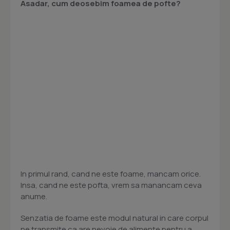
Asadar, cum deosebim foamea de pofte?
In primul rand, cand ne este foame, mancam orice.
Insa, cand ne este pofta, vrem sa manancam ceva
anume.
Senzatia de foame este modul natural in care corpul
ne transmite ca are nevoie de alimente pentru a