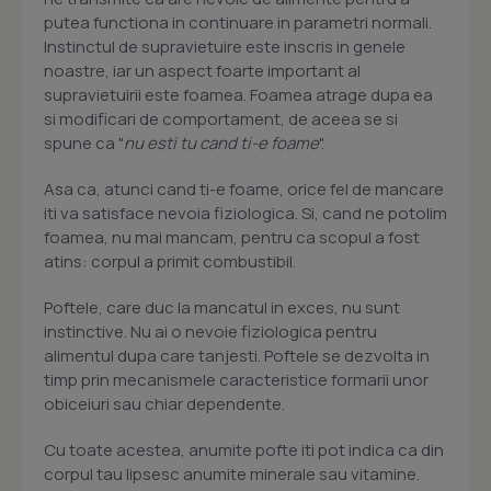
putea functiona in continuare in parametri normali.
Instinctul de supravietuire este inscris in genele
noastre, iar un aspect foarte important al
supravietuirii este foamea. Foamea atrage dupa ea
si modificari de comportament, de aceea se si
spune ca "
nu esti tu cand ti-e foame
".
Asa ca, atunci cand ti-e foame, orice fel de mancare
iti va satisface nevoia fiziologica. Si, cand ne potolim
foamea, nu mai mancam, pentru ca scopul a fost
atins: corpul a primit combustibil.
Poftele, care duc la mancatul in exces, nu sunt
instinctive. Nu ai o nevoie fiziologica pentru
alimentul dupa care tanjesti. Poftele se dezvolta in
timp prin mecanismele caracteristice formarii unor
obiceiuri sau chiar dependente.
Cu toate acestea, anumite pofte iti pot indica ca din
corpul tau lipsesc anumite minerale sau vitamine.