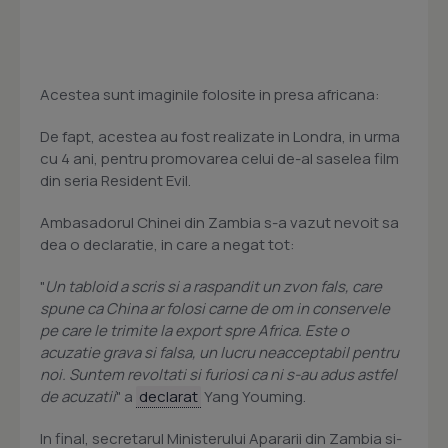
Acestea sunt imaginile folosite in presa africana:
De fapt, acestea au fost realizate in Londra, in urma
cu 4 ani, pentru promovarea celui de-al saselea film
din seria Resident Evil.
Ambasadorul Chinei din Zambia s-a vazut nevoit sa
dea o declaratie, in care a negat tot:
"
Un tabloid a scris si a raspandit un zvon fals, care
spune ca China ar folosi carne de om in conservele
pe care le trimite la export spre Africa. Este o
acuzatie grava si falsa, un lucru neacceptabil pentru
noi. Suntem revoltati si furiosi ca ni s-au adus astfel
de acuzatii
" a
declarat
Yang Youming.
In final, secretarul Ministerului Apararii din Zambia si-