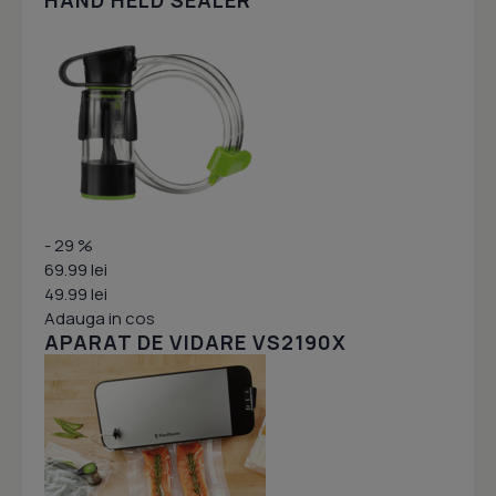
HAND HELD SEALER
- 29 %
69.99 lei
49.99 lei
Adauga in cos
APARAT DE VIDARE VS2190X