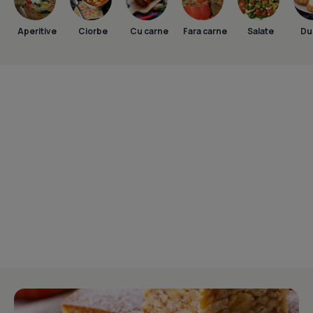
Aperitive
Ciorbe
Cu carne
Fara carne
Salate
Dul