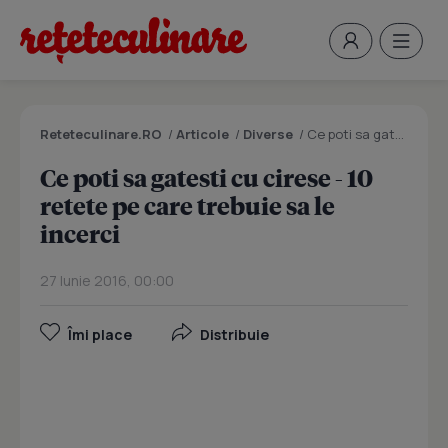
Reteteculinare.RO
/
Articole
/
Diverse
/
Ce poti sa gatesti cu cirese - 10 retete pe care trebuie sa le incerci
Ce poti sa gatesti cu cirese - 10
retete pe care trebuie sa le
incerci
27 Iunie 2016, 00:00
Îmi place
Distribuie