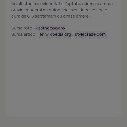
Un alt studiu a evidentiat si faptul ca ciresele amare
previn cancerul de colon, mai ales daca se tine o
cura de 6-8 saptamani cu cirese amare.
Sursa foto:
kissthecook.ro
Sursa articol:
en.wikipedia.org
,
stylecraze.com