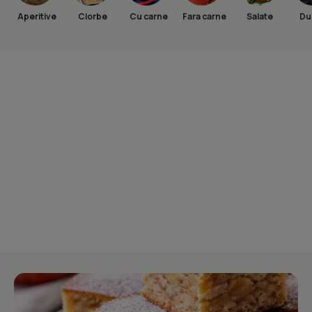
Aperitive
Ciorbe
Cu carne
Fara carne
Salate
Dul