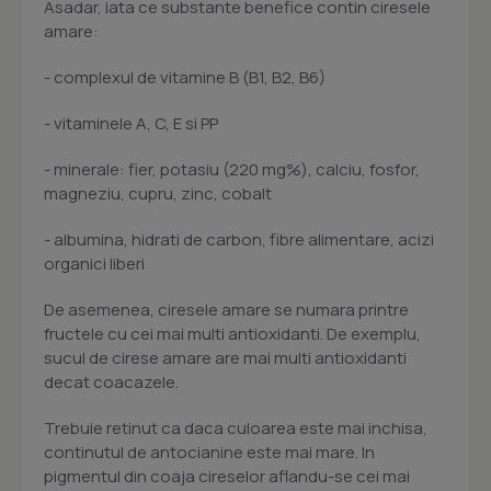
Asadar, iata ce substante benefice contin ciresele
amare:
- complexul de vitamine B (B1, B2, B6)
- vitaminele A, C, E si PP
- minerale: fier, potasiu (220 mg%), calciu, fosfor,
magneziu, cupru, zinc, cobalt
- albumina, hidrati de carbon, fibre alimentare, acizi
organici liberi
De asemenea, ciresele amare se numara printre
fructele cu cei mai multi antioxidanti. De exemplu,
sucul de cirese amare are mai multi antioxidanti
decat coacazele.
Trebuie retinut ca daca culoarea este mai inchisa,
continutul de antocianine este mai mare. In
pigmentul din coaja cireselor aflandu-se cei mai