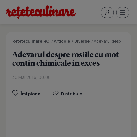
Reteteculinare.RO
/
Articole
/
Diverse
/
Adevarul despre rosiile cu mot - contin chimicale in exces
Adevarul despre rosiile cu mot -
contin chimicale in exces
30 Mai 2016, 00:00
Îmi place
Distribuie