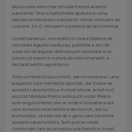
Motul rosiei este chiar dovada folosirii acestor
substante, fiind o malformatie aparuta in urma
utilizarii urmatoarelor substante: ethrel  stimulent de
coacere, 2.4-D  stimulent si pesticid de tip hormonal.
Costel Vanatoru, cercetator in cadrul Statiunii de
cercetare legumicola Buzau, parintele a zeci de
soiuri noi de legume obtinute prin cercetare si un
cunoscut expert in cultura de rosii romanesti, a
declarat pentru agrointel.ro:
"Este un hibrid (rosia cu mot), dar nu romanesc, unul
bulgaresc care manifesta spontan, dar foarte rar,
aceasta caracteristica. In mod natural, acest mot
asociat hibridului Prekos este putin vizibil. Prekos
este singurul hibrid care se vinde in Romania si are
usor aceasta caracteristica de mucron, dar nu
pronuntata, ce este dat de o gena care transmite
aceasta caracteristica. Sunt putine creatii
comerciale care au aceasta caracteristica. In rest,