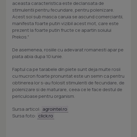
aceasta caracteristica este declansata de
stimulentii pentru fecundare, pentru polenizare.
Acest soi sub masca caruia se ascund comerciantii,
manifesta foarte putin vizibil acest mot, care este
prezent la foarte putin fructe ce apartin soiului
Prekos."
De asemenea, rosiile cu adevarat romanesti apar pe
piata abia dupa 10 iunie.
Faptul ca pe tarabele din piete sunt deja multe rosii
cu mucron foarte pronuntat este un semn ca pentru
obtinerea lor s-au folosit stimulenti de fecundare, de
polenizare si de maturare, ceea ce le face destul de
periculoase pentru organism.
Sursa articol:
agrointel.ro
Sursa foto:
click.ro