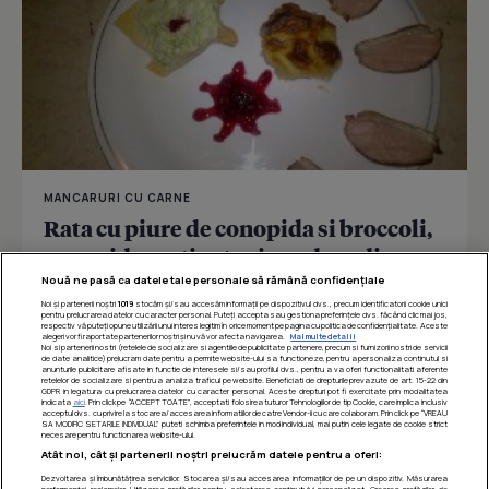
MANCARURI CU CARNE
Rata cu piure de conopida si broccoli,
conopida gratinata si sos de rodie
Nouă ne pasă ca datele tale personale să rămână confidențiale
Noi și partenerii noștri
1019
stocăm și/sau accesăm informații pe dispozitivul dvs., precum identificatorii cookie unici
pentru prelucrarea datelor cu caracter personal. Puteți accepta sau gestiona preferințele dvs. făcând clic mai jos,
respectiv vă puteți opune utilizării unui interes legitim în orice moment pe pagina cu politica de confidențialitate. Aceste
Îmi place
Distribuie
alegeri vor fi raportate partenerilor noștri și nu vă vor afecta navigarea.
Mai multe detalii
Noi si partenerii nostri (retelele de socializare si agentiile de publicitate partenere, precum si furnizorii nostri de servicii
de date analitice) prelucram date pentru a permite website-ului sa functioneze, pentru a personaliza continutul si
anunturile publicitare afisate in functie de interesele si/sau profilul dvs., pentru a va oferi functionalitati aferente
retelelor de socializare si pentru a analiza traficul pe website. Beneficiati de drepturile prevazute de art. 15-22 din
GDPR in legatura cu prelucrarea datelor cu caracter personal. Aceste drepturi pot fi exercitate prin modalitatea
indicata
aici
. Prin click pe “ACCEPT TOATE”, acceptati folosirea tuturor Tehnologiilor de tip Cookie, care implica inclusiv
acceptul dvs. cu privire la stocarea/accesarea informatiilor de catre Vendor-ii cu care colaboram. Prin click pe “VREAU
SA MODIFIC SETARILE INDIVIDUAL” puteti schimba preferintele in mod individual, mai putin cele legate de cookie strict
necesare pentru functionarea website-ului.
Atât noi, cât și partenerii noștri prelucrăm datele pentru a oferi:
Dezvoltarea și îmbunătățirea serviciilor. Stocarea și/sau accesarea informațiilor de pe un dispozitiv. Măsurarea
performanței reclamelor. Utilizarea profilurilor pentru selectarea conținutului personalizat. Crearea profilurilor de