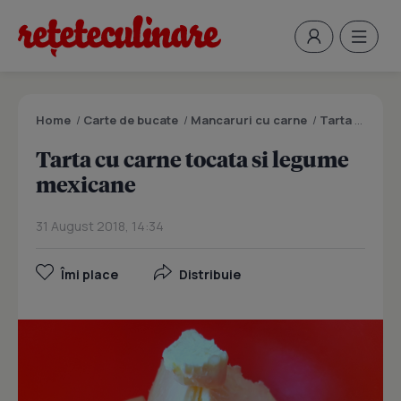
Home
/
Carte de bucate
/
Mancaruri cu carne
/
Tarta cu carne tocata si legume mexicane
Tarta cu carne tocata si legume
mexicane
31 August 2018, 14:34
Îmi place
Distribuie