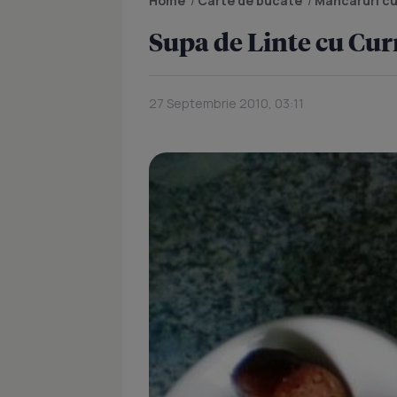
Home
/
Carte de bucate
/
Mancaruri cu
Supa de Linte cu Cur
27 Septembrie 2010, 03:11