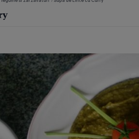
 legume si zarzavaturi
/
Supa de Linte cu Curry
ry