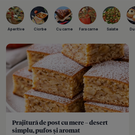
Aperitive
Ciorbe
Cu carne
Fara carne
Salate
Dul
Prajitură de post cu mere – desert
simplu, pufos și aromat