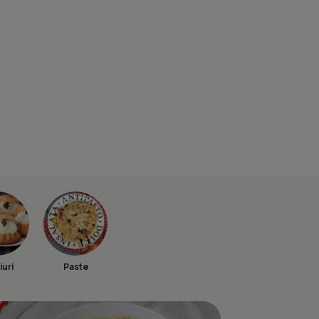
iuri
Paste