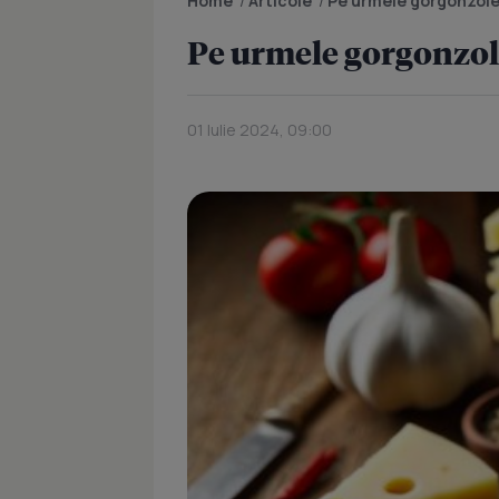
Home
/
Articole
/
Pe urmele gorgonzolei
Pe urmele gorgonzole
01 Iulie 2024, 09:00