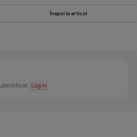
Înapoi la articol
utentificat.
Log in