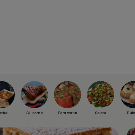
orbe
Cu carne
Fara carne
Salate
Dulc