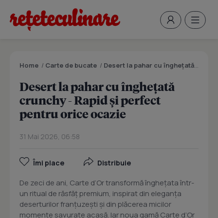
Home
/
Carte de bucate
/
Desert la pahar cu înghețată crunchy - Rapid și perfect pentru orice ocazie
Desert la pahar cu înghețată
crunchy - Rapid și perfect
pentru orice ocazie
31 Mai 2026, 06:58
Îmi place
Distribuie
De zeci de ani, Carte d’Or transformă înghețata într-
un ritual de răsfăț premium, inspirat din eleganța
deserturilor franțuzești și din plăcerea micilor
momente savurate acasă. Iar noua gamă Carte d’Or