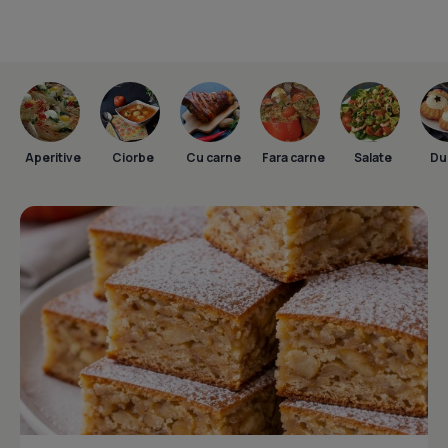
Aperitive
Ciorbe
Cu carne
Fara carne
Salate
Dul