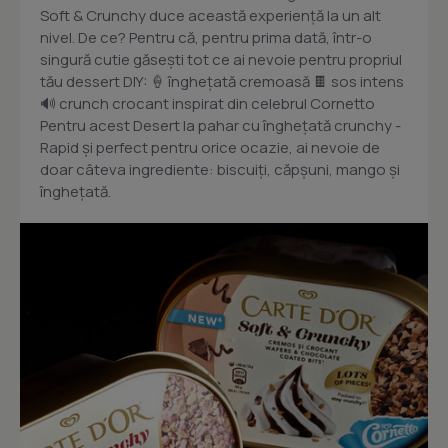
Soft & Crunchy duce această experiență la un alt
nivel. De ce? Pentru că, pentru prima dată, într-o
singură cutie găsești tot ce ai nevoie pentru propriul
tău dessert DIY: 🍦 înghețată cremoasă 🍫 sos intens
🔊 crunch crocant inspirat din celebrul Cornetto
Pentru acest Desert la pahar cu înghețată crunchy -
Rapid și perfect pentru orice ocazie, ai nevoie de
doar câteva ingrediente: biscuiți, căpșuni, mango și
înghețată.