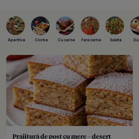
Aperitive
Ciorbe
Cu carne
Fara carne
Salate
Dul
Prajitură de post cu mere – desert