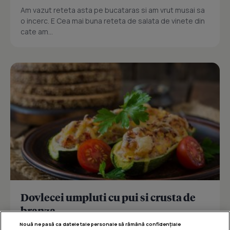
Am vazut reteta asta pe bucataras si am vrut musai sa
o incerc. E Cea mai buna reteta de salata de vinete din
cate am...
Dovlecei umpluti cu pui si crusta de
branza
Nouă ne pasă ca datele tale personale să rămână confidențiale
Reteta delicioasa de dovlecei umpluti cu pui si crusta