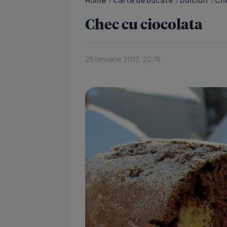
Home
/
Carte de bucate
/
Dulciuri
/
Che
Chec cu ciocolata
25 Ianuarie 2017, 22:15