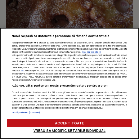
Nouă ne pasă ca datele tale personale să rămână confidențiale
Noi și partenerii noștri
1019
stocăm și/sau accesăm informații pe dispozitivul dvs., precum identificatorii cookie unici
pentru prelucrarea datelor cu caracter personal. Puteți accepta sau gestiona preferințele dvs. făcând clic mai jos,
Foto 32/168
respectiv vă puteți opune utilizării unui interes legitim în orice moment pe pagina cu politica de confidențialitate. Aceste
alegeri vor fi raportate partenerilor noștri și nu vă vor afecta navigarea.
Mai multe detalii
Noi si partenerii nostri (retelele de socializare si agentiile de publicitate partenere, precum si furnizorii nostri de servicii
de date analitice) prelucram date pentru a permite website-ului sa functioneze, pentru a personaliza continutul si
anunturile publicitare afisate in functie de interesele si/sau profilul dvs., pentru a va oferi functionalitati aferente
retelelor de socializare si pentru a analiza traficul pe website. Beneficiati de drepturile prevazute de art. 15-22 din
GDPR in legatura cu prelucrarea datelor cu caracter personal. Aceste drepturi pot fi exercitate prin modalitatea
indicata
aici
. Prin click pe “ACCEPT TOATE”, acceptati folosirea tuturor Tehnologiilor de tip Cookie, care implica inclusiv
acceptul dvs. cu privire la stocarea/accesarea informatiilor de catre Vendor-ii cu care colaboram. Prin click pe “VREAU
SA MODIFIC SETARILE INDIVIDUAL” puteti schimba preferintele in mod individual, mai putin cele legate de cookie strict
necesare pentru functionarea website-ului.
Atât noi, cât și partenerii noștri prelucrăm datele pentru a oferi:
Dezvoltarea și îmbunătățirea serviciilor. Stocarea și/sau accesarea informațiilor de pe un dispozitiv. Măsurarea
performanței reclamelor. Utilizarea profilurilor pentru selectarea conținutului personalizat. Crearea profilurilor de
conținut personalizat. Utilizarea profilurilor pentru selectarea publicității personalizate. Crearea profilurilor pentru
publicitate personalizată. Măsurarea performanței conținutului. Înțelegerea publicului prin statistici sau combinații de
date din surse diferite. Utilizarea datelor limitate pentru a selecta conținutul. Utilizarea de date limitate pentru a
selecta publicitatea. Date precise de geolocație și identificarea prin scanarea dispozitivului.
Listă parteneri (furnizori)
ACCEPT TOATE
VREAU SA MODIFIC SETARILE INDIVIDUAL