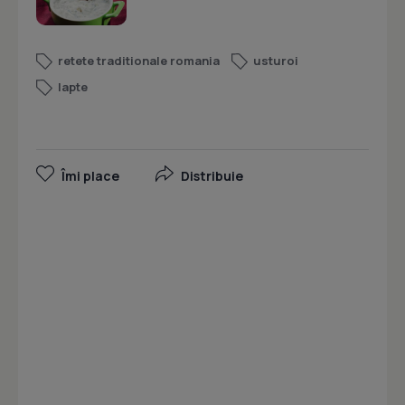
retete traditionale romania
usturoi
lapte
Îmi place
Distribuie