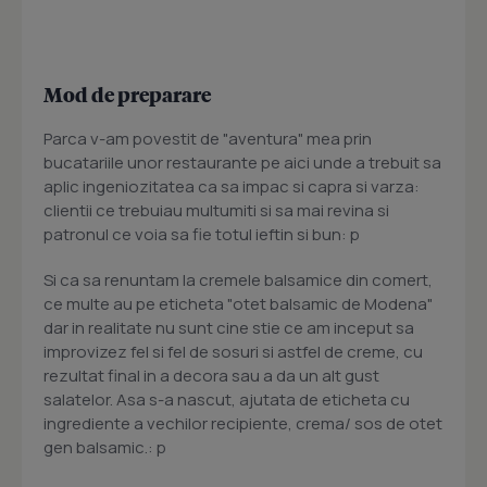
Mod de preparare
Parca v-am povestit de "aventura" mea prin
bucatariile unor restaurante pe aici unde a trebuit sa
aplic ingeniozitatea ca sa impac si capra si varza:
clientii ce trebuiau multumiti si sa mai revina si
patronul ce voia sa fie totul ieftin si bun: p
Si ca sa renuntam la cremele balsamice din comert,
ce multe au pe eticheta "otet balsamic de Modena"
dar in realitate nu sunt cine stie ce am inceput sa
improvizez fel si fel de sosuri si astfel de creme, cu
rezultat final in a decora sau a da un alt gust
salatelor. Asa s-a nascut, ajutata de eticheta cu
ingrediente a vechilor recipiente, crema/ sos de otet
gen balsamic.: p