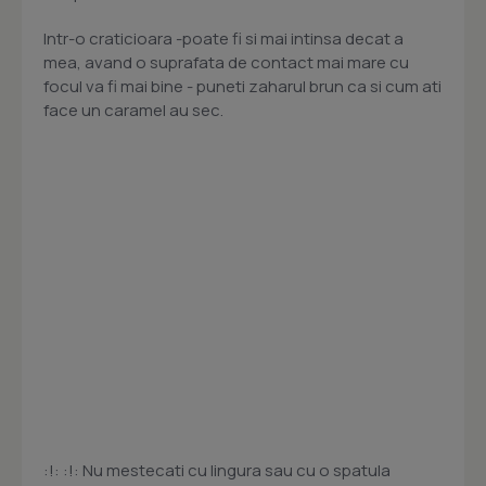
Intr-o craticioara -poate fi si mai intinsa decat a
mea, avand o suprafata de contact mai mare cu
focul va fi mai bine - puneti zaharul brun ca si cum ati
face un caramel au sec.
:!: :!: Nu mestecati cu lingura sau cu o spatula