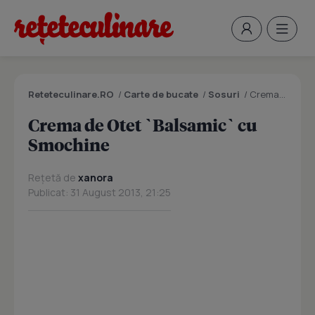
Reteteculinare.RO
/
Carte de bucate
/
Sosuri
/
Crema de Otet `Balsamic` cu Smochine
Crema de Otet `Balsamic` cu
Smochine
Rețetă de
xanora
Publicat: 31 August 2013, 21:25