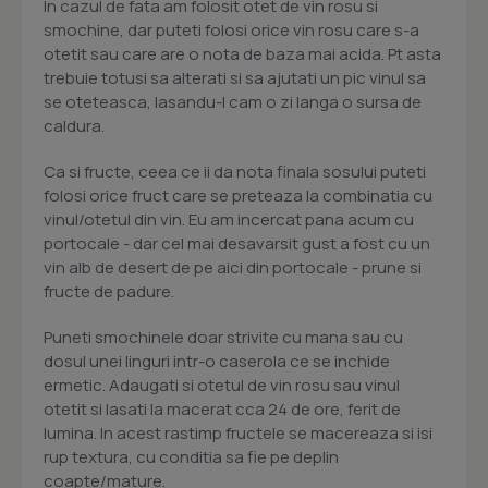
In cazul de fata am folosit otet de vin rosu si
smochine, dar puteti folosi orice vin rosu care s-a
otetit sau care are o nota de baza mai acida. Pt asta
trebuie totusi sa alterati si sa ajutati un pic vinul sa
se oteteasca, lasandu-l cam o zi langa o sursa de
caldura.
Ca si fructe, ceea ce ii da nota finala sosului puteti
folosi orice fruct care se preteaza la combinatia cu
vinul/otetul din vin. Eu am incercat pana acum cu
portocale - dar cel mai desavarsit gust a fost cu un
vin alb de desert de pe aici din portocale - prune si
fructe de padure.
Puneti smochinele doar strivite cu mana sau cu
dosul unei linguri intr-o caserola ce se inchide
ermetic. Adaugati si otetul de vin rosu sau vinul
otetit si lasati la macerat cca 24 de ore, ferit de
lumina. In acest rastimp fructele se macereaza si isi
rup textura, cu conditia sa fie pe deplin
coapte/mature.