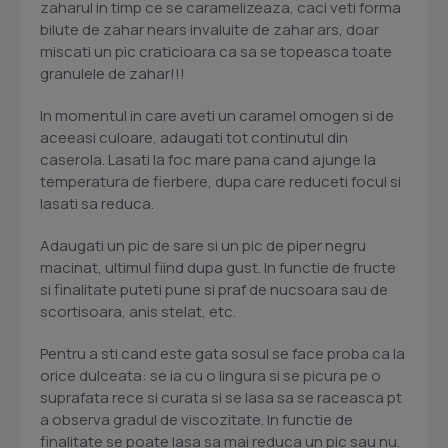
zaharul in timp ce se caramelizeaza, caci veti forma
bilute de zahar nears invaluite de zahar ars, doar
miscati un pic craticioara ca sa se topeasca toate
granulele de zahar!!!
In momentul in care aveti un caramel omogen si de
aceeasi culoare, adaugati tot continutul din
caserola. Lasati la foc mare pana cand ajunge la
temperatura de fierbere, dupa care reduceti focul si
lasati sa reduca.
Adaugati un pic de sare si un pic de piper negru
macinat, ultimul fiind dupa gust. In functie de fructe
si finalitate puteti pune si praf de nucsoara sau de
scortisoara, anis stelat, etc.
Pentru a sti cand este gata sosul se face proba ca la
orice dulceata: se ia cu o lingura si se picura pe o
suprafata rece si curata si se lasa sa se raceasca pt
a observa gradul de viscozitate. In functie de
finalitate se poate lasa sa mai reduca un pic sau nu.