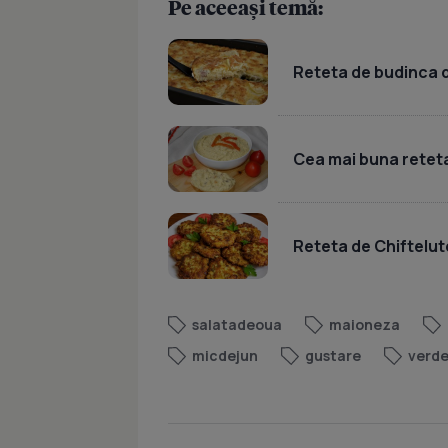
Pe aceeași temă:
Reteta de budinca d
Cea mai buna reteta
Reteta de Chiftelut
salatadeoua
maioneza
micdejun
gustare
verd