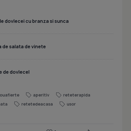
e dovlecei cu branza si sunca
 de salata de vinete
e de dovlecel
ouafierte
aperitiv
reteterapida
eata
retetedeacasa
usor