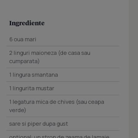
Ingrediente
6 oua mari
2 linguri maioneza (de casa sau
cumparata)
1 lingura smantana
1 lingurita mustar
1 legatura mica de chives (sau ceapa
verde)
sare si piper dupa gust
optional: un strop de zeama de lamaie