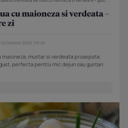
/
Salata cremoasa de oua cu maioneza si verdeata – gust simplu, de fiecare zi
ua cu maioneza si verdeata –
e zi
6 Octombrie 2025, 09:45
u maioneza, mustar si verdeata proaspata.
 gust, perfecta pentru mic dejun sau gustari