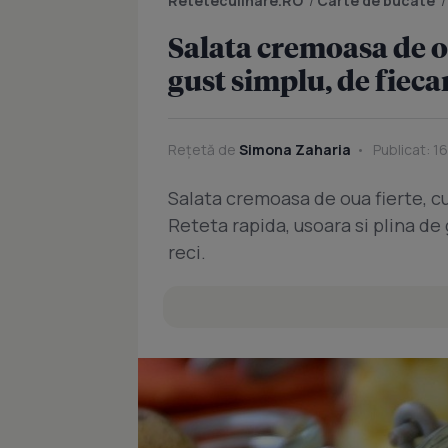
Reteteculinare.RO
/
Carte de bucate
Salata cremoasa de o
gust simplu, de fiecar
Rețetă de
Simona Zaharia
Publicat: 1
Salata cremoasa de oua fierte, c
Reteta rapida, usoara si plina de
reci.