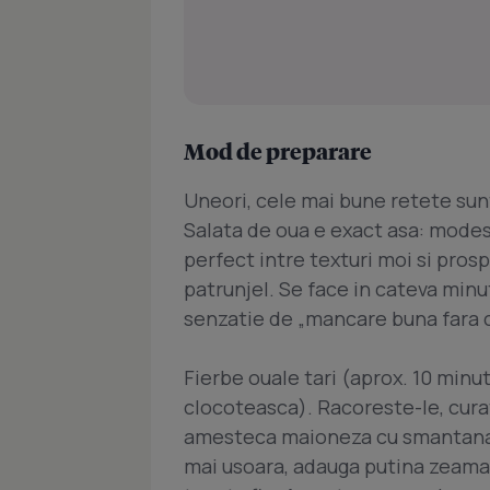
Mod de preparare
Uneori, cele mai bune retete sun
Salata de oua e exact asa: modes
perfect intre texturi moi si pros
patrunjel. Se face in cateva minut
senzatie de „mancare buna fara c
Fierbe ouale tari (aprox. 10 min
clocoteasca). Racoreste-le, curata
amesteca maioneza cu smantana, m
mai usoara, adauga putina zeama 