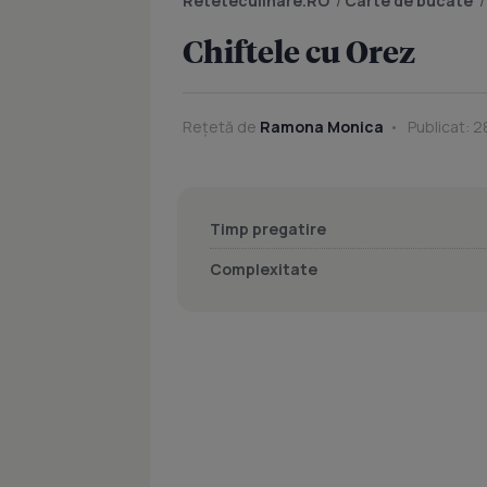
Reteteculinare.RO
/
Carte de bucate
Chiftele cu Orez
Rețetă de
Ramona Monica
Publicat: 2
Timp pregatire
Complexitate