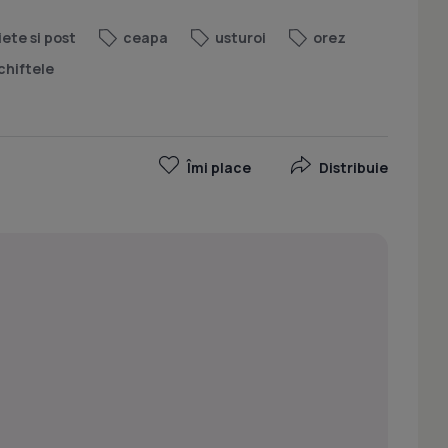
iete si post
ceapa
usturoi
orez
chiftele
Îmi place
Distribuie