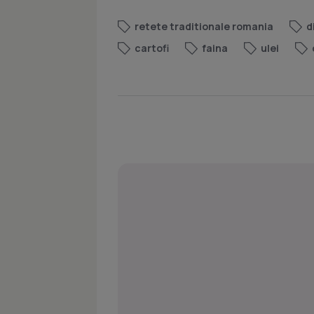
retete traditionale romania
d
cartofi
faina
ulei