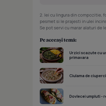
2. Iei cu lingura din compozitie, f
pesmet si le prajesti in ulei inci
Se pot servi cu marar alaturi de 
Pe aceeași temă:
Urzici scazute cu u
primavara
Ciulama de ciuperc
Dovlecei umpluti - r