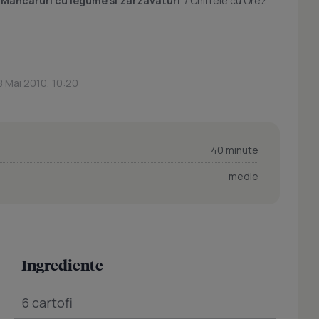
/
Mancaruri cu legume si zarzavaturi
/
Chiftele cu Orez
8 Mai 2010, 10:20
40 minute
medie
Ingrediente
6 cartofi