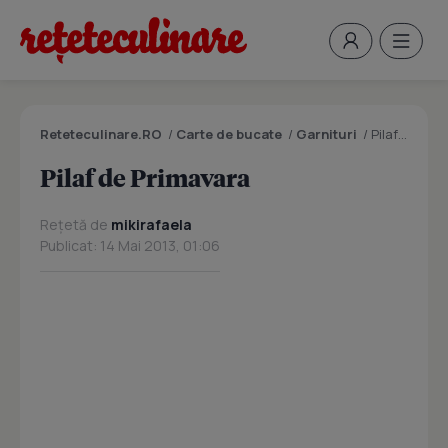
Reteteculinare.RO
/
Carte de bucate
/
Garnituri
/
Pilaf de Primavara
Pilaf de Primavara
Rețetă de
mikirafaela
Publicat: 14 Mai 2013, 01:06