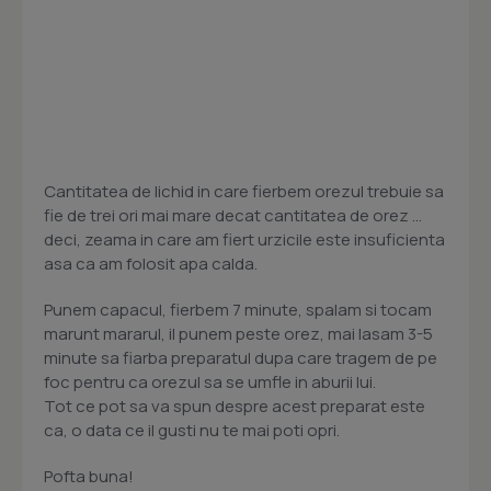
Cantitatea de lichid in care fierbem orezul trebuie sa
fie de trei ori mai mare decat cantitatea de orez ...
deci, zeama in care am fiert urzicile este insuficienta
asa ca am folosit apa calda.
Punem capacul, fierbem 7 minute, spalam si tocam
marunt mararul, il punem peste orez, mai lasam 3-5
minute sa fiarba preparatul dupa care tragem de pe
foc pentru ca orezul sa se umfle in aburii lui.
Tot ce pot sa va spun despre acest preparat este
ca, o data ce il gusti nu te mai poti opri.
Pofta buna!