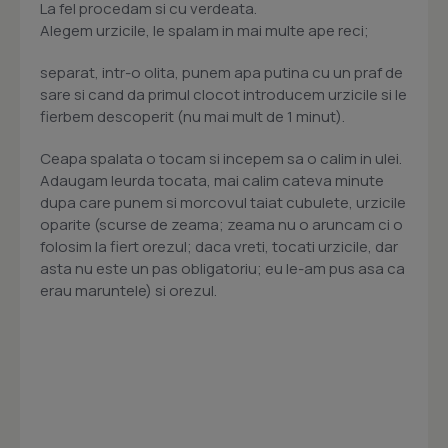
La fel procedam si cu verdeata.
Alegem urzicile, le spalam in mai multe ape reci;
separat, intr-o olita, punem apa putina cu un praf de
sare si cand da primul clocot introducem urzicile si le
fierbem descoperit (nu mai mult de 1 minut).
Ceapa spalata o tocam si incepem sa o calim in ulei.
Adaugam leurda tocata, mai calim cateva minute
dupa care punem si morcovul taiat cubulete, urzicile
oparite (scurse de zeama; zeama nu o aruncam ci o
folosim la fiert orezul; daca vreti, tocati urzicile, dar
asta nu este un pas obligatoriu; eu le-am pus asa ca
erau maruntele) si orezul.