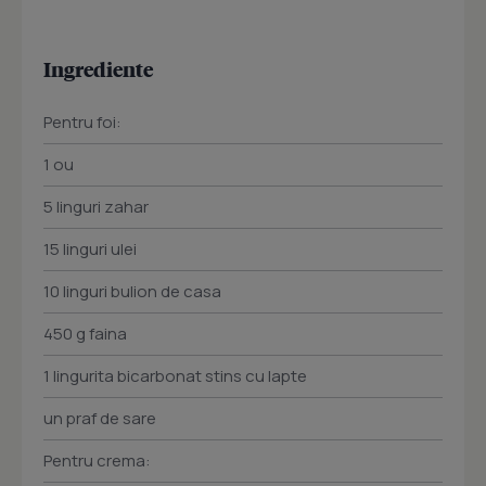
Ingrediente
Pentru foi:
1 ou
5 linguri zahar
15 linguri ulei
10 linguri bulion de casa
450 g faina
1 lingurita bicarbonat stins cu lapte
un praf de sare
Pentru crema: