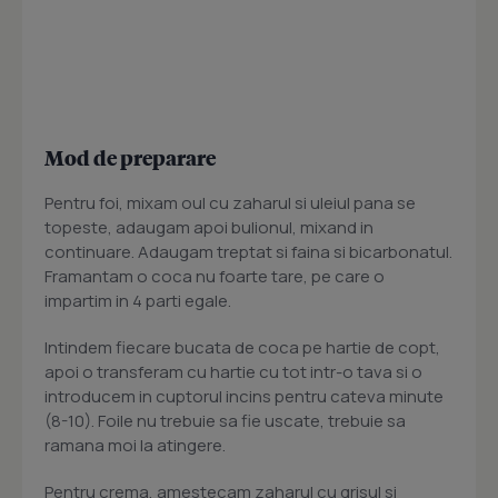
Mod de preparare
Pentru foi, mixam oul cu zaharul si uleiul pana se
topeste, adaugam apoi bulionul, mixand in
continuare. Adaugam treptat si faina si bicarbonatul.
Framantam o coca nu foarte tare, pe care o
impartim in 4 parti egale.
Intindem fiecare bucata de coca pe hartie de copt,
apoi o transferam cu hartie cu tot intr-o tava si o
introducem in cuptorul incins pentru cateva minute
(8-10). Foile nu trebuie sa fie uscate, trebuie sa
ramana moi la atingere.
Pentru crema, amestecam zaharul cu grisul si