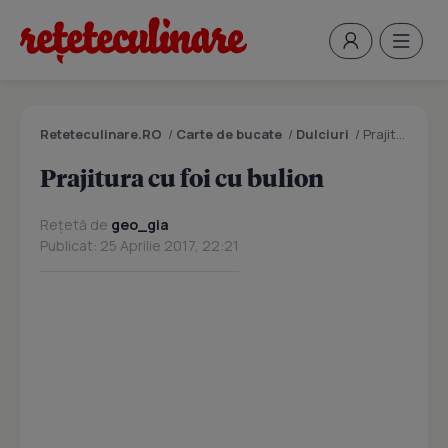
Reteteculinare.RO
/
Carte de bucate
/
Dulciuri
/
Prajitura cu foi cu bulion
Prajitura cu foi cu bulion
Rețetă de
geo_gia
Publicat: 25 Aprilie 2017, 22:21