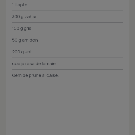
1 l lapte
300 g zahar
150 g gris
50 g amidon
200 g unt
coaja rasa de lamaie
Gem de prune si caise.