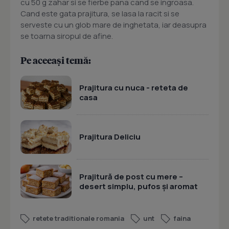
cu 50 g zahar si se fierbe pana cand se ingroasa.
Cand este gata prajitura, se lasa la racit si se
serveste cu un glob mare de inghetata, iar deasupra
se toarna siropul de afine.
Pe aceeași temă:
Prajitura cu nuca - reteta de
casa
Prajitura Deliciu
Prajitură de post cu mere –
desert simplu, pufos și aromat
retete traditionale romania
unt
faina