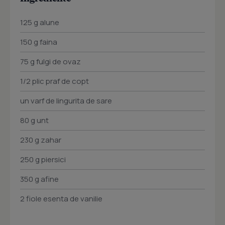
125 g alune
150 g faina
75 g fulgi de ovaz
1/2 plic praf de copt
un varf de lingurita de sare
80 g unt
230 g zahar
250 g piersici
350 g afine
2 fiole esenta de vanilie