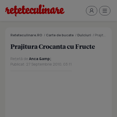
Reteteculinare.RO
/
Carte de bucate
/
Dulciuri
/
Prajitura Crocanta cu Fructe
Prajitura Crocanta cu Fructe
Rețetă de
Anca &amp;
Publicat: 27 Septembrie 2010, 03:11