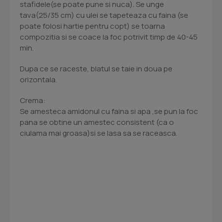
stafidele(se poate pune si nuca). Se unge
tava(25/35 cm) cu ulei se tapeteaza cu faina (se
poate folosi hartie pentru copt) se toarna
compozitia si se coace la foc potrivit timp de 40-45
min.
Dupa ce se raceste, blatul se taie in doua pe
orizontala.
Crema:
Se amesteca amidonul cu faina si apa ,se pun la foc
pana se obtine un amestec consistent (ca o
ciulama mai groasa)si se lasa sa se raceasca.