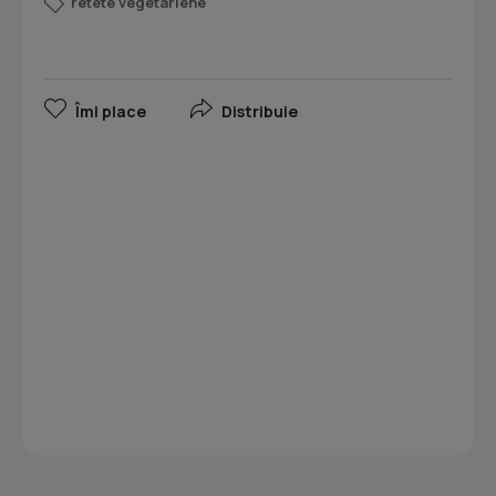
retete vegetariene
Îmi place
Distribuie