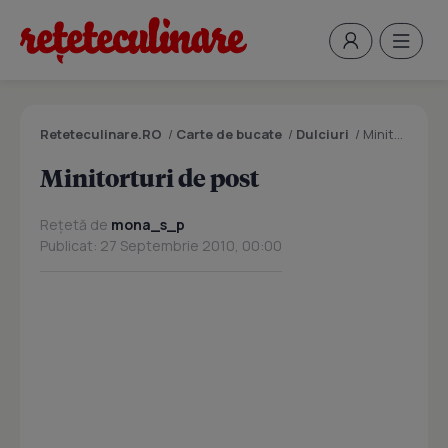
Reteteculinare.RO
/
Carte de bucate
/
Dulciuri
/
Minitorturi de post
Minitorturi de post
Rețetă de
mona_s_p
Publicat: 27 Septembrie 2010, 00:00