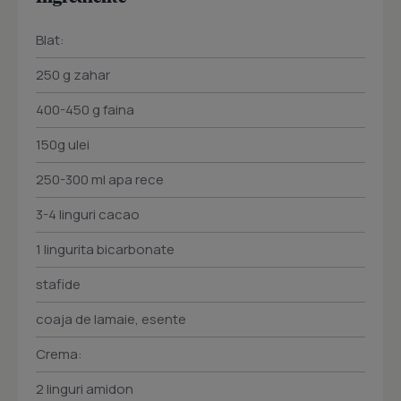
Blat:
250 g zahar
400-450 g faina
150g ulei
250-300 ml apa rece
3-4 linguri cacao
1 lingurita bicarbonate
stafide
coaja de lamaie, esente
Crema:
2 linguri amidon