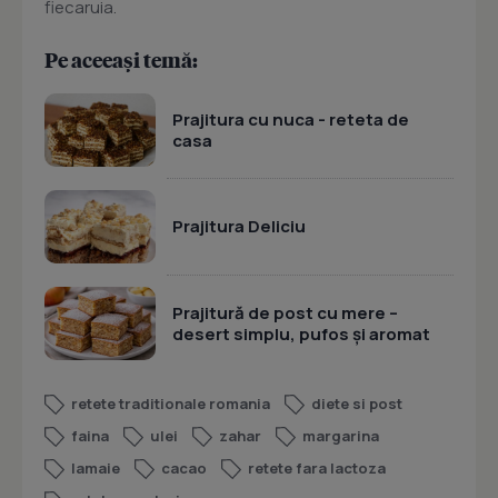
fiecaruia.
Pe aceeași temă:
Prajitura cu nuca - reteta de
casa
Prajitura Deliciu
Prajitură de post cu mere –
desert simplu, pufos și aromat
retete traditionale romania
diete si post
faina
ulei
zahar
margarina
lamaie
cacao
retete fara lactoza