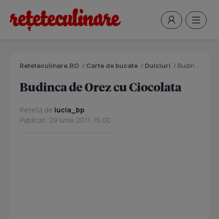
Reteteculinare.RO
/
Carte de bucate
/
Dulciuri
/
Budinca de Orez cu Ciocolata
Budinca de Orez cu Ciocolata
Rețetă de
lucia_bp
Publicat: 29 Iunie 2011, 15:00