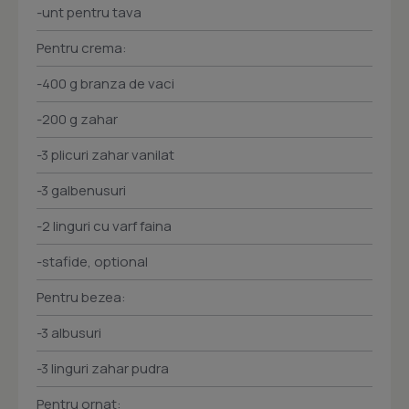
-unt pentru tava
Pentru crema:
-400 g branza de vaci
-200 g zahar
-3 plicuri zahar vanilat
-3 galbenusuri
-2 linguri cu varf faina
-stafide, optional
Pentru bezea:
-3 albusuri
-3 linguri zahar pudra
Pentru ornat: