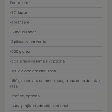
Pentru orez:
-1,7 l lapte
-1 praf sare
-8 linguri zahar
-3 plicuri zahar vanilat
-500 g orez
-coaja rasa de lamaie,voptional
-150 g ciocolata alba, rasa
-150 g ciocolata caramel (neagra sau dupa dorinta),
rasa
-stafide, optional
-nuca prajita si zdrobita, optional