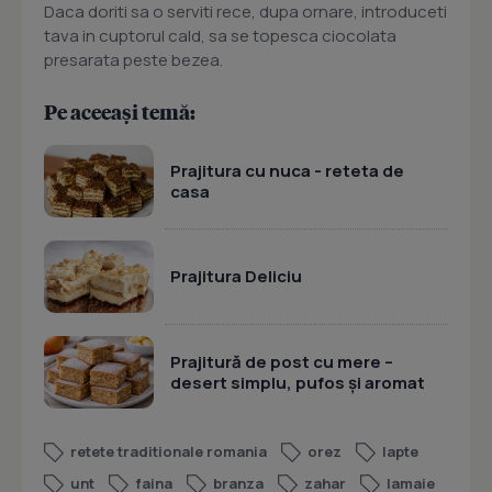
Daca doriti sa o serviti rece, dupa ornare, introduceti
tava in cuptorul cald, sa se topesca ciocolata
presarata peste bezea.
Pe aceeași temă:
Prajitura cu nuca - reteta de
casa
Prajitura Deliciu
Prajitură de post cu mere –
desert simplu, pufos și aromat
retete traditionale romania
orez
lapte
unt
faina
branza
zahar
lamaie