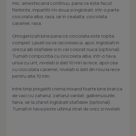
mic, amestecand continuu, pana ce este facut.
Fierbinte, impartiti-l in doua si inglobati, intr-o parte
ciocolata alba, rasa, iar in cealalta, ciocolata
caramel, rasa.
Omogenizati bine pana ce ciocolata este topita
complet. Lasati sa se racoreasca, apoi, inglobati in
orezul alb stafidele si in cel colorat nuca (optional).
Turnati compozitia cu ciocolata alba, intr-o tava,
unsa cu unt, nivelati si dati 10 min la rece, apoi cea
cu ciocolata caramel, nivelati si dati din nou la rece
pentru alte 10 min.
Intre timp pregatiti crema mixand foarte bine branza
de vaci cu zaharul, zaharul vanilat, galbenusurile,
faina, iar la sfarsit inglobati stafidele (optional).
Turnati in tava peste ultimul strat de orez si nivelati.