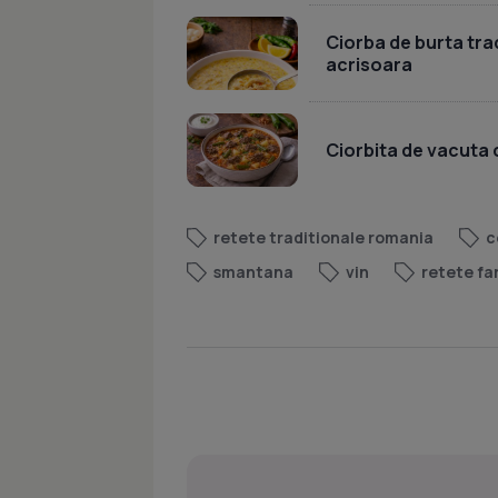
Ciorba de burta tr
acrisoara
Ciorbita de vacuta
retete traditionale romania
c
smantana
vin
retete fa