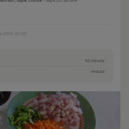
/
Borsuri, supe, ciorbe
/
Supa cu castane
e 2010, 00:00
60 minute
redusa