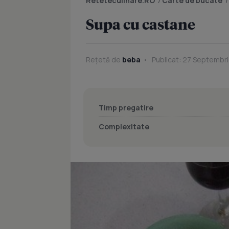
Reteteculinare.RO
/
Carte de bucate
Supa cu castane
Rețetă de
beba
Publicat: 27 Septembri
Timp pregatire
Complexitate