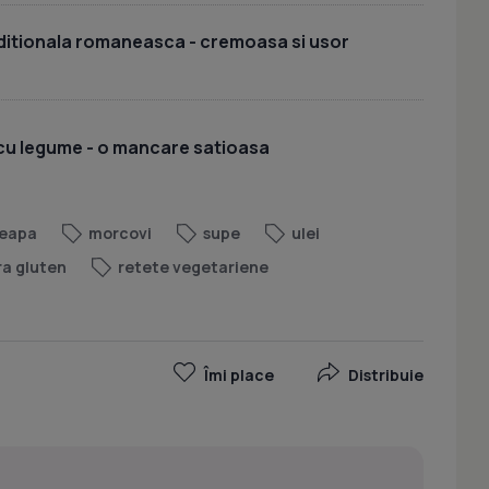
aditionala romaneasca - cremoasa si usor
 cu legume - o mancare satioasa
eapa
morcovi
supe
ulei
ra gluten
retete vegetariene
Îmi place
Distribuie