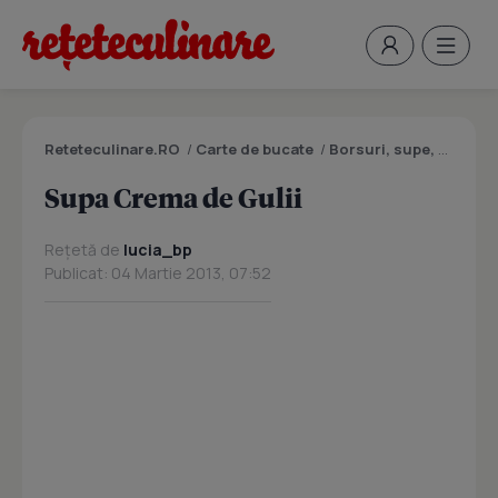
Reteteculinare.RO
/
Carte de bucate
/
Borsuri, supe, ciorbe
Supa Crema de Gulii
Rețetă de
lucia_bp
Publicat: 04 Martie 2013, 07:52