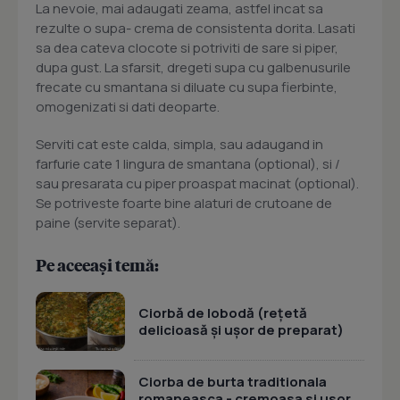
La nevoie, mai adaugati zeama, astfel incat sa
rezulte o supa- crema de consistenta dorita. Lasati
sa dea cateva clocote si potriviti de sare si piper,
dupa gust. La sfarsit, dregeti supa cu galbenusurile
frecate cu smantana si diluate cu supa fierbinte,
omogenizati si dati deoparte.
Serviti cat este calda, simpla, sau adaugand in
farfurie cate 1 lingura de smantana (optional), si /
sau presarata cu piper proaspat macinat (optional).
Se potriveste foarte bine alaturi de crutoane de
paine (servite separat).
Pe aceeași temă:
Ciorbă de lobodă (rețetă
delicioasă și ușor de preparat)
Ciorba de burta traditionala
romaneasca - cremoasa si usor