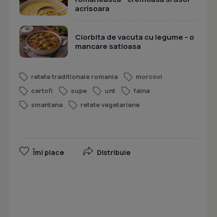
acrisoara
Ciorbita de vacuta cu legume - o
mancare satioasa
retete traditionale romania
morcovi
cartofi
supe
unt
faina
smantana
retete vegetariene
Îmi place
Distribuie