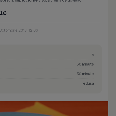
/
Borsuri, supe, ciorbe
/
Supa crema de dovleac
ac
 Octombrie 2018, 12:06
4
60 minute
30 minute
redusa