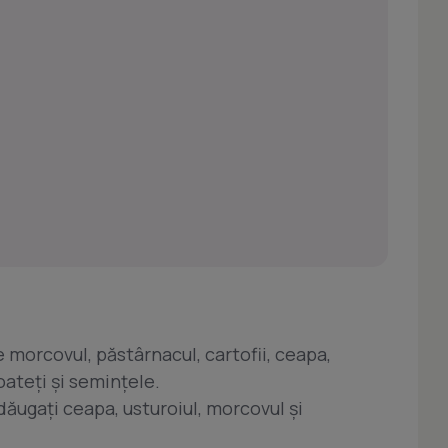
ţe morcovul, păstârnacul, cartofii, ceapa,
oateţi şi seminţele.
dăugaţi ceapa, usturoiul, morcovul şi