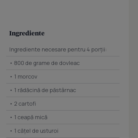
Ingrediente
Ingrediente necesare pentru 4 porţii:
• 800 de grame de dovleac
• 1 morcov
• 1 rădăcină de păstârnac
• 2 cartofi
• 1 ceapă mică
• 1 căţel de usturoi