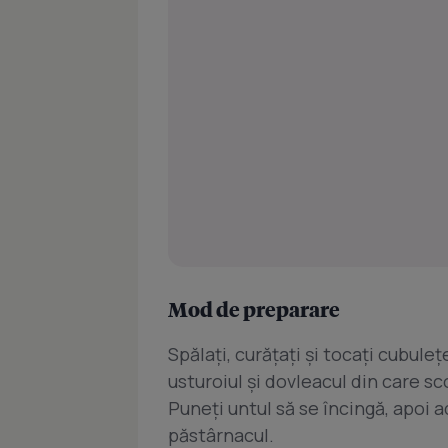
Mod de preparare
Spălaţi, curăţaţi şi tocaţi cubule
usturoiul şi dovleacul din care sc
Puneţi untul să se încingă, apoi a
păstârnacul.