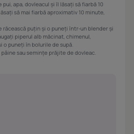
pui, apa, dovleacul şi îl lăsaţi să fiarbă 10
 lăsaţi să mai fiarbă aproximativ 10 minute,
se răcească puţin şi o puneţi într-un blender şi
ugaţi piperul alb măcinat, chimenul,
i o puneţi în bolurile de supă.
e pâine sau seminţe prăjite de dovleac.