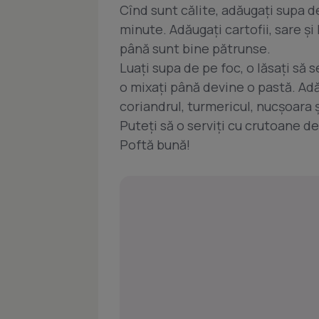
Cînd sunt călite, adăugaţi supa de 
minute. Adăugaţi cartofii, sare şi
până sunt bine pătrunse.
Luaţi supa de pe foc, o lăsaţi să 
o mixaţi până devine o pastă. Adă
coriandrul, turmericul, nucşoara ş
Puteţi să o serviţi cu crutoane d
Poftă bună!