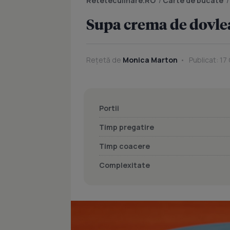
Reteteculinare.RO
/
Carte de bucate
Supa crema de dovle
Rețetă de
Monica Marton
Publicat: 17
Portii
Timp pregatire
Timp coacere
Complexitate