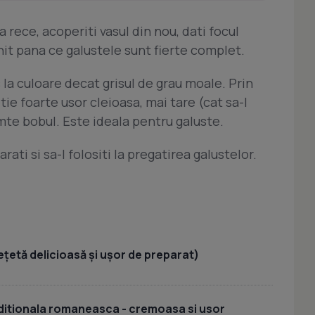
a rece, acoperiti vasul din nou, dati focul
cnit pana ce galustele sunt fierte complet.
 la culoare decat grisul de grau moale. Prin
ie foarte usor cleioasa, mai tare (cat sa-l
imte bobul. Este ideala pentru galuste.
rati si sa-l folositi la pregatirea galustelor.
ețetă delicioasă și ușor de preparat)
aditionala romaneasca - cremoasa si usor