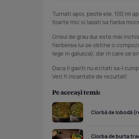
Turnati apoi, peste ele, 100 ml ap
foarte mic si lasati sa fiarba mo
Grisul de grau dur este mai inchis
fierberea lui se obtine o compozit
lege in galusca), dar in care se s
Daca il gasiti nu ezitati sa-l cumpa
Veti fi incantate de rezultat!
Pe aceeași temă:
Ciorbă de lobodă (r
Ciorba de burta tr