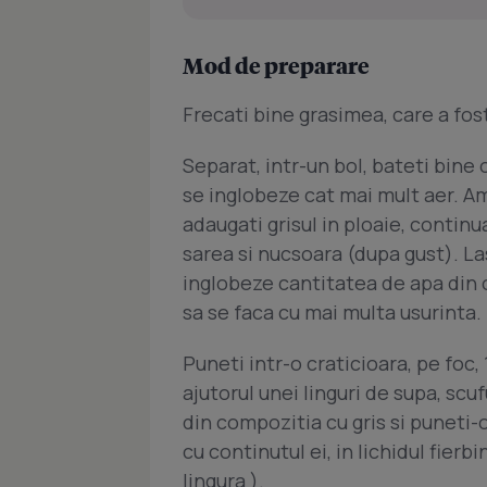
Mod de preparare
Frecati bine grasimea, care a fo
Separat, intr-un bol, bateti bine o
se inglobeze cat mai mult aer. A
adaugati grisul in ploaie, continu
sarea si nucsoara (dupa gust). La
inglobeze cantitatea de apa din ou
sa se faca cu mai multa usurinta.
Puneti intr-o craticioara, pe foc, 
ajutorul unei linguri de supa, scu
din compozitia cu gris si puneti-o
cu continutul ei, in lichidul fier
lingura ).