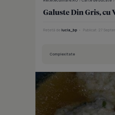
Reteteculinare.RO
/
Carte de bucate
Galuste Din Gris, cu
Rețetă de
lucia_bp
Publicat: 27 Septe
Complexitate