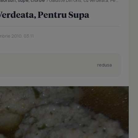
/
Borsuri, supe, ciorbe
/
Galuste Din Gris, cu Verdeata, Pentru Supa
 Verdeata, Pentru Supa
mbrie 2010, 03:11
redusa