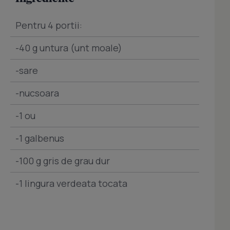
Pentru 4 portii:
-40 g untura (unt moale)
-sare
-nucsoara
-1 ou
-1 galbenus
-100 g gris de grau dur
-1 lingura verdeata tocata