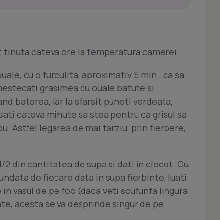
st tinuta cateva ore la temperatura camerei.
uale, cu o furculita, aproximativ 5 min., ca sa
mestecati grasimea cu ouale batute si
and baterea, iar la sfarsit puneti verdeata,
sati cateva minute sa stea pentru ca grisul sa
. Astfel legarea de mai tarziu, prin fierbere,
1/2 din cantitatea de supa si dati in clocot. Cu
fundata de fiecare data in supa fierbinte, luati
 in vasul de pe foc (daca veti scufunfa lingura
binte, acesta se va desprinde singur de pe