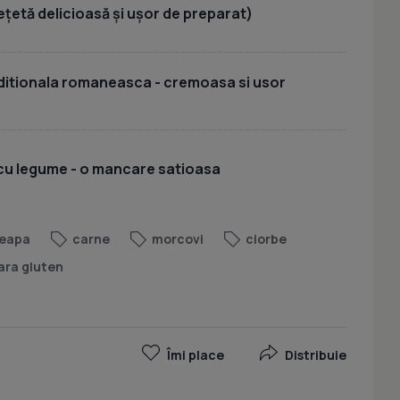
ețetă delicioasă și ușor de preparat)
aditionala romaneasca - cremoasa si usor
 cu legume - o mancare satioasa
eapa
carne
morcovi
ciorbe
ara gluten
Îmi place
Distribuie