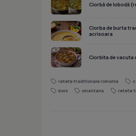
Ciorbă de lobodă (r
Ciorba de burta tr
acrisoara
Ciorbita de vacuta
retete traditionale romania
c
bors
smantana
retete f