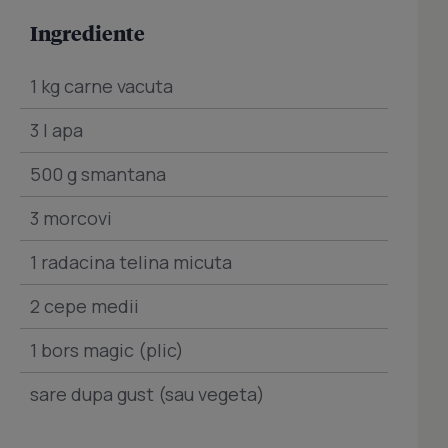
Ingrediente
1 kg carne vacuta
3 l apa
500 g smantana
3 morcovi
1 radacina telina micuta
2 cepe medii
1 bors magic (plic)
sare dupa gust (sau vegeta)