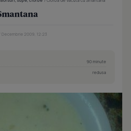
/
Borsuri, supe, ciorbe
/
Ciorba de Vacuta cu Smantana
 Smantana
17 Decembrie 2009, 12:23
90 minute
redusa