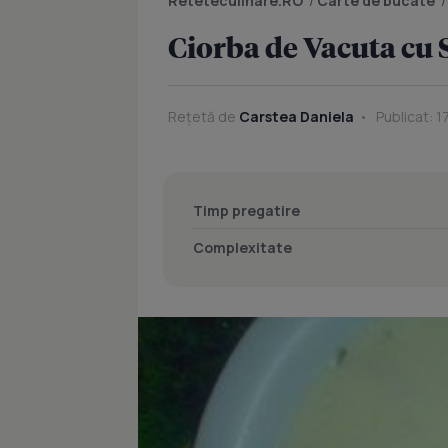
Reteteculinare.RO
/
Carte de bucate
Ciorba de Vacuta cu
Rețetă de
Carstea Daniela
Publicat: 
Timp pregatire
Complexitate