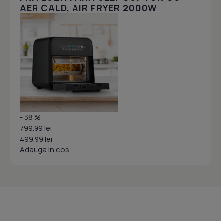
AER CALD, AIR FRYER 2000W
- 38 %
799.99 lei
499.99 lei
Adauga in cos