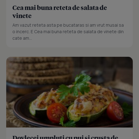
Cea mai buna reteta de salata de
vinete
Am vazut reteta asta pe bucataras si am vrut musai sa
o incerc. E Cea mai buna reteta de salata de vinete din
cate am...
Dovlecei umpluti cu pui si crusta de