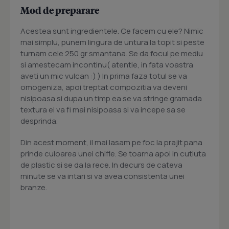
Mod de preparare
Acestea sunt ingredientele. Ce facem cu ele? Nimic
mai simplu, punem lingura de untura la topit si peste
turnam cele 250 gr smantana. Se da focul pe mediu
si amestecam incontinu( atentie, in fata voastra
aveti un mic vulcan :) ) In prima faza totul se va
omogeniza, apoi treptat compozitia va deveni
nisipoasa si dupa un timp ea se va stringe gramada
textura ei va fi mai nisipoasa si va incepe sa se
desprinda.
Din acest moment, il mai lasam pe foc la prajit pana
prinde culoarea unei chifle. Se toarna apoi in cutiuta
de plastic si se da la rece. In decurs de cateva
minute se va intari si va avea consistenta unei
branze.