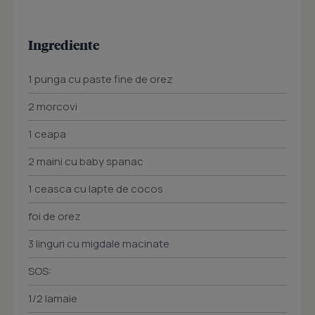
Ingrediente
1 punga cu paste fine de orez
2 morcovi
1 ceapa
2 maini cu baby spanac
1 ceasca cu lapte de cocos
foi de orez
3 linguri cu migdale macinate
SOS:
1/2 lamaie