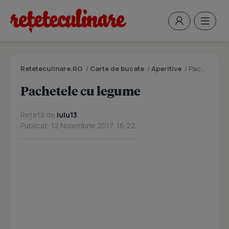
Reteteculinare.RO
/
Carte de bucate
/
Aperitive
/
Pachetele cu legume
Pachetele cu legume
Rețetă de
lulu13
Publicat: 12 Noiembrie 2017, 16:22