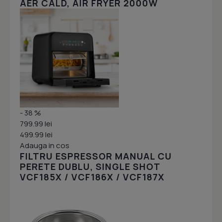
AER CALD, AIR FRYER 2000W
- 38 %
799.99 lei
499.99 lei
Adauga in cos
FILTRU ESPRESSOR MANUAL CU
PERETE DUBLU, SINGLE SHOT
VCF185X / VCF186X / VCF187X