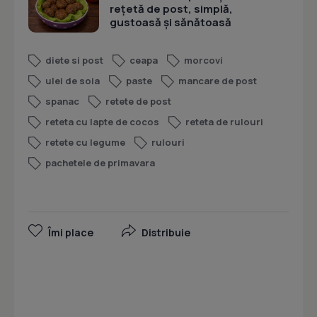
rețetă de post, simplă,
gustoasă și sănătoasă
diete si post
ceapa
morcovi
ulei de soia
paste
mancare de post
spanac
retete de post
reteta cu lapte de cocos
reteta de rulouri
retete cu legume
rulouri
pachetele de primavara
Îmi place
Distribuie