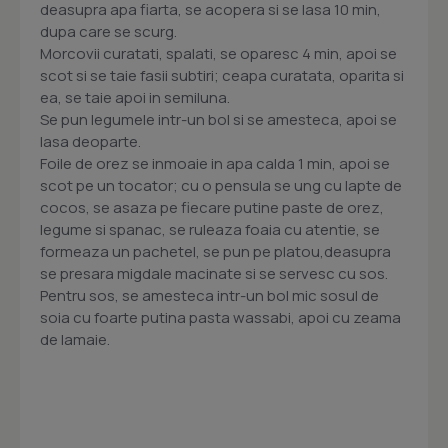
deasupra apa fiarta, se acopera si se lasa 10 min,
dupa care se scurg.
Morcovii curatati, spalati, se oparesc 4 min, apoi se
scot si se taie fasii subtiri; ceapa curatata, oparita si
ea, se taie apoi in semiluna.
Se pun legumele intr-un bol si se amesteca, apoi se
lasa deoparte.
Foile de orez se inmoaie in apa calda 1 min, apoi se
scot pe un tocator; cu o pensula se ung cu lapte de
cocos, se asaza pe fiecare putine paste de orez,
legume si spanac, se ruleaza foaia cu atentie, se
formeaza un pachetel, se pun pe platou,deasupra
se presara migdale macinate si se servesc cu sos.
Pentru sos, se amesteca intr-un bol mic sosul de
soia cu foarte putina pasta wassabi, apoi cu zeama
de lamaie.