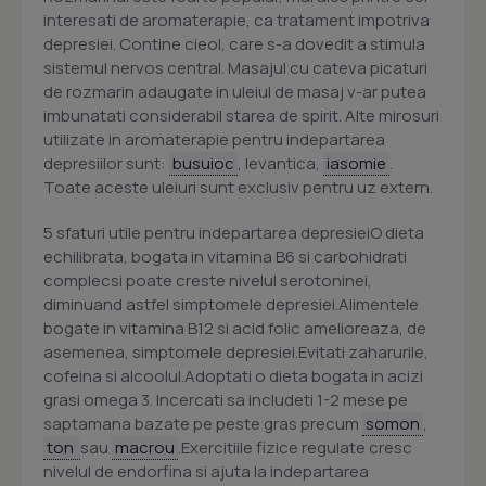
interesati de aromaterapie, ca tratament impotriva
depresiei. Contine cieol, care s-a dovedit a stimula
sistemul nervos central. Masajul cu cateva picaturi
de rozmarin adaugate in uleiul de masaj v-ar putea
imbunatati considerabil starea de spirit. Alte mirosuri
utilizate in aromaterapie pentru indepartarea
depresiilor sunt:
busuioc
, levantica,
iasomie
.
Toate aceste uleiuri sunt exclusiv pentru uz extern.
5 sfaturi utile pentru indepartarea depresieiO dieta
echilibrata, bogata in vitamina B6 si carbohidrati
complecsi poate creste nivelul serotoninei,
diminuand astfel simptomele depresiei.Alimentele
bogate in vitamina B12 si acid folic amelioreaza, de
asemenea, simptomele depresiei.Evitati zaharurile,
cofeina si alcoolul.Adoptati o dieta bogata in acizi
grasi omega 3. Incercati sa includeti 1-2 mese pe
saptamana bazate pe peste gras precum
somon
,
ton
sau
macrou
.Exercitiile fizice regulate cresc
nivelul de endorfina si ajuta la indepartarea