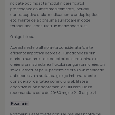
ridicate pot impacta modul in care ficatul
proceseaza anumite medicamente, inclusiv
contraceptive orale, medicamente antiepileptice
etc. Inainte de a consuma sunatoare in doze
terapeutice, consultati un medic specialist.
Ginkgo biloba
Aceasta este o alta planta considerata foarte
eficienta impotriva depresiei. Functioneaza prin
marirea numarului de receptori de serotonina din
creier si prin stimularea fluxului sanguin prin creier. Un
studiu efectuat pe 16 pacienti ce erau sub medicatie
antidepresiva a aratat ca ginkgo imbunatateste
considerabil calitatea somnului si abilitatea
cognitiva dupa 8 saptamani de utilizare. Doza
recomandata este de 40-80 mg de 2 - 3 ori pe zi.
Rozmarin
Rozmarinul este foarte popular, mai ales printre cei