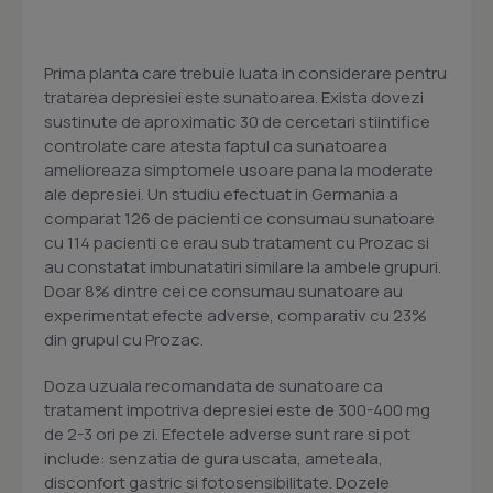
Prima planta care trebuie luata in considerare pentru
tratarea depresiei este sunatoarea. Exista dovezi
sustinute de aproximatic 30 de cercetari stiintifice
controlate care atesta faptul ca sunatoarea
amelioreaza simptomele usoare pana la moderate
ale depresiei. Un studiu efectuat in Germania a
comparat 126 de pacienti ce consumau sunatoare
cu 114 pacienti ce erau sub tratament cu Prozac si
au constatat imbunatatiri similare la ambele grupuri.
Doar 8% dintre cei ce consumau sunatoare au
experimentat efecte adverse, comparativ cu 23%
din grupul cu Prozac.
Doza uzuala recomandata de sunatoare ca
tratament impotriva depresiei este de 300-400 mg
de 2-3 ori pe zi. Efectele adverse sunt rare si pot
include: senzatia de gura uscata, ameteala,
disconfort gastric si fotosensibilitate. Dozele