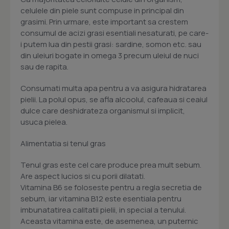
celulele din piele sunt compuse in principal din
grasimi. Prin urmare, este important sa crestem
consumul de acizi grasi esentiali nesaturati, pe care-
i putem lua din pestii grasi: sardine, somon etc. sau
din uleiuri bogate in omega 3 precum uleiul de nuci
sau de rapita.
Consumati multa apa pentru a va asigura hidratarea
pielii. La polul opus, se afla alcoolul, cafeaua si ceaiul
dulce care deshidrateza organismul si implicit,
usuca pielea.
Alimentatia si tenul gras
Tenul gras este cel care produce prea mult sebum.
Are aspect lucios si cu porii dilatati.
Vitamina B6 se foloseste pentru a regla secretia de
sebum, iar vitamina B12 este esentiala pentru
imbunatatirea calitatii pielii, in special a tenului.
Aceasta vitamina este, de asemenea, un puternic