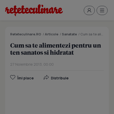
Reteteculinare.RO
/
Articole
/
Sanatate
/
Cum sa te alimentezi pentru un ten sanatos si hidratat
Cum sa te alimentezi pentru un
ten sanatos si hidratat
27 Noiembrie 2013, 00:00
Îmi place
Distribuie