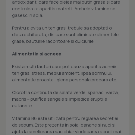
antioxidant, care face pielea mai putin grasa si care
controleaza aparitia matretii. Ambele vitamine se
gasesc in soia.
Pentru a evita un ten gras, trebuie sa adoptati o
dieta echilibrata, din care sunt eliminate alimentele
grase, bauturile racoritoare si dulciurile.
Alimentatia si acneea
Exista multi factori care pot cauza aparitia acneii:
ten gras, stress, mediul ambient, lipsa somnului,
alimentatie proasta, igiena personala precara etc.
Clorofila continuta de salata verde, spanac, varza,
macris – purifica sangele si impiedica eruptiile
cutanate.
Vitamina B6 este utilizata pentru reglarea secretiei
de sebum. Este prezenta in soia, banane si nuci si
ajuta la ameliorarea sau chiar vindecarea acneii mai