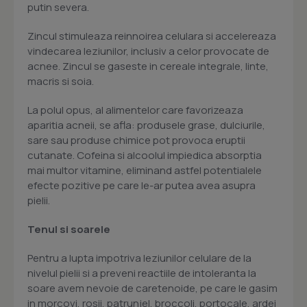
putin severa.
Zincul stimuleaza reinnoirea celulara si accelereaza
vindecarea leziunilor, inclusiv a celor provocate de
acnee. Zincul se gaseste in cereale integrale, linte,
macris si soia.
La polul opus, al alimentelor care favorizeaza
aparitia acneii, se afla: produsele grase, dulciurile,
sare sau produse chimice pot provoca eruptii
cutanate. Cofeina si alcoolul impiedica absorptia
mai multor vitamine, eliminand astfel potentialele
efecte pozitive pe care le-ar putea avea asupra
pielii.
Tenul si soarele
Pentru a lupta impotriva leziunilor celulare de la
nivelul pielii si a preveni reactiile de intoleranta la
soare avem nevoie de caretenoide, pe care le gasim
in morcovi, rosii, patrunjel, broccoli, portocale, ardei