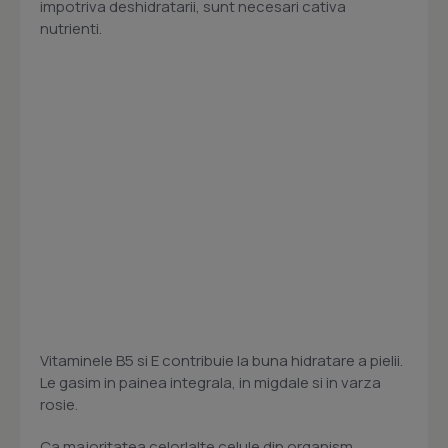
impotriva deshidratarii, sunt necesari cativa
nutrienti.
Vitaminele B5 si E contribuie la buna hidratare a pielii.
Le gasim in painea integrala, in migdale si in varza
rosie.
Ca majoritatea celorlalte celule din organism,