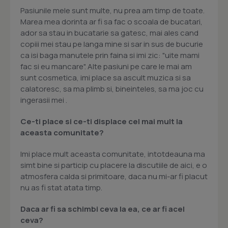
Pasiunile mele sunt multe, nu prea am timp de toate.
Marea mea dorinta ar fi sa fac o scoala de bucatari,
ador sa stau in bucatarie sa gatesc, mai ales cand
copiii mei stau pe langa mine si sar in sus de bucurie
ca isi baga manutele prin faina si imi zic: "uite mami
fac si eu mancare". Alte pasiuni pe care le mai am
sunt cosmetica, imi place sa ascult muzica si sa
calatoresc, sa ma plimb si, bineinteles, sa ma joc cu
ingerasii mei .
Ce-ti place si ce-ti displace cel mai mult la
aceasta comunitate?
Imi place mult aceasta comunitate, intotdeauna ma
simt bine si particip cu placere la discutiile de aici, e o
atmosfera calda si primitoare, daca nu mi-ar fi placut
nu as fi stat atata timp.
Daca ar fi sa schimbi ceva la ea, ce ar fi acel
ceva?