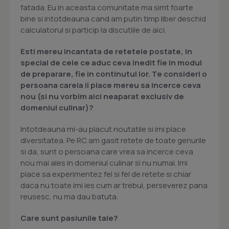
fatada. Eu in aceasta comunitate ma simt foarte
bine si intotdeauna cand am putin timp liber deschid
calculatorul si particip la discutiile de aici.
Esti mereu incantata de retetele postate, in
special de cele ce aduc ceva inedit fie in modul
de preparare, fie in continutul lor. Te consideri o
persoana careia ii place mereu sa incerce ceva
nou (si nu vorbim aici neaparat exclusiv de
domeniul culinar)?
Intotdeauna mi-au placut noutatile si imi place
diversitatea. Pe RC am gasit retete de toate genurile
si da, sunt o persoana care vrea sa incerce ceva
nou mai ales in domeniul culinar si nu numai. Imi
place sa experimentez fel si fel de retete si chiar
daca nu toate imi ies cum ar trebui, perseverez pana
reusesc, nu ma dau batuta.
Care sunt pasiunile tale?