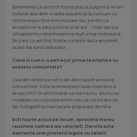
Bineinteles ca am fost foarte placut surprinsa. M-am
hotarat asa dintr-o data sa particip la concurs cu
reteta respectiva si nu imi pare rau, pentru ca
aceasta mi-a adus polonicul de aur ... chiar daca e
virtual pentru mine inseamna mult si ma motiveaza.
Se pare ca am fost foarte cuminte daca am primit
acest dar luna cadourilor ...
Cand si cum s-a petrecut prima ta intalnire cu
aceasta comunitate?
Cautam retete pe net si am descoperit aceasta
comunitate. Asta se intampla in luna noiembrie a
anului 2007. M-am hotarat sa ma inscriu, atunci nu
credeam ca voi posta retete sau ca voi incepe sa
fac fotografii la mancarurile preparate de mine.
Esti foarte activa pe forum, apreciind mereu
reusitele culinare ale celorlalti. Denota asta
existenta unei prietenii legate cu ceilalti