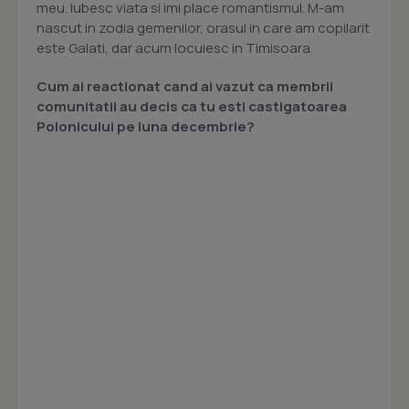
meu. Iubesc viata si imi place romantismul. M-am
nascut in zodia gemenilor, orasul in care am copilarit
este Galati, dar acum locuiesc in Timisoara.
Cum ai reactionat cand ai vazut ca membrii
comunitatii au decis ca tu esti castigatoarea
Polonicului pe luna decembrie?