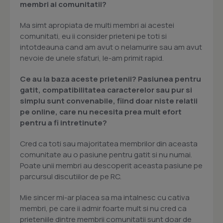
membri ai comunitatii?
Ma simt apropiata de multi membri ai acestei
comunitati, eu ii consider prieteni pe toti si
intotdeauna cand am avut o nelamurire sau am avut
nevoie de unele sfaturi, le-am primit rapid.
Ce au la baza aceste prietenii? Pasiunea pentru
gatit, compatibilitatea caracterelor sau pur si
simplu sunt convenabile, fiind doar niste relatii
pe online, care nu necesita prea mult efort
pentru a fi intretinute?
Cred ca toti sau majoritatea membrilor din aceasta
comunitate au o pasiune pentru gatit si nu numai.
Poate unii membri au descoperit aceasta pasiune pe
parcursul discutiilor de pe RC.
Mie sincer mi-ar placea sa ma intalnesc cu cativa
membri, pe care ii admir foarte mult si nu cred ca
prieteniile dintre membrii comunitatii sunt doar de