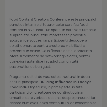
Food Content Creators Conference este principalul
punct de intalnire al tuturor celor care fac food
content la nivel inalt - un spatiu in care voci urmarite
si apreciate in industrie impartasesc povesti si
abordari de succes, iar participantii descopera
solutii concrete pentru cresterea vizibilitatii si
prezentei in online. Ca in fiecare editie, conferinta
ofera si momente de networking valoros, pentru
conexiuni autentice in cadrul comunitatii
pasionatilor de bun gust.
Programul editiei de vara este structurat in doua
sesiuni principale.
Building Influence in Today's
Food Industry
aduce, in prima parte, in fata
participantilor, creatoare de continut culinar
urmarite, care vorbesc deschis despre parcursul lor,
despre cum evolueaza continutul si ce inseamna sa