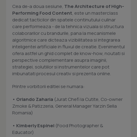
Cea de-a doua sesiune,
The Architecture of High-
Performing Food Content
, este un masterclass
dedicat tacticilor din spatele continutului culinar
care performeaza - de la tehnica vizuala si structura
colaborarilor cu brandurile, pana la mecanismele
algoritmice care dicteaza vizibilitatea si integrarea
inteligentei artificiale in fluxul de creatie. Evenimentul
ofera astfel un ghid complet de know-how, noutati si
perspective complementare asupra imaginii,
strategiei, solutiilor si instrumentelor care pot
imbunatati procesul creativ si prezenta online.
Printre vorbitorii editiei se numara:
• Orlando Zaharia
(Jurat Chefi la Cutite, Co-owner
Zmoke & Patizzeria, General Manager Yarzin Sella
Romania)
• Kimberly Espinel
(Food Photographer &
Educator)