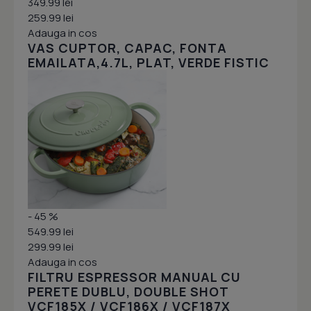
349.99 lei
259.99 lei
Adauga in cos
VAS CUPTOR, CAPAC, FONTA
EMAILATA,4.7L, PLAT, VERDE FISTIC
- 45 %
549.99 lei
299.99 lei
Adauga in cos
FILTRU ESPRESSOR MANUAL CU
PERETE DUBLU, DOUBLE SHOT
VCF185X / VCF186X / VCF187X