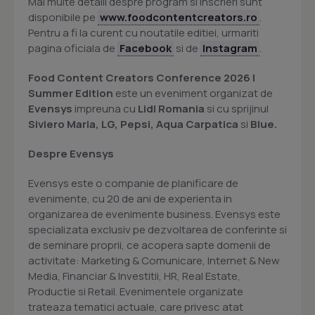
Mai multe detalii despre program si inscrieri sunt
disponibile pe
www.foodcontentcreators.ro
.
Pentru a fi la curent cu noutatile editiei, urmariti
pagina oficiala de
Facebook
si de
Instagram
.
Food Content Creators Conference 2026 |
Summer Edition
este un eveniment organizat de
Evensys
impreuna cu
Lidl Romania
si cu sprijinul
Siviero Maria, LG, Pepsi, Aqua Carpatica
si
Blue.
Despre Evensys
Evensys este o companie de planificare de
evenimente, cu 20 de ani de experienta in
organizarea de evenimente business. Evensys este
specializata exclusiv pe dezvoltarea de conferinte si
de seminare proprii, ce acopera sapte domenii de
activitate: Marketing & Comunicare, Internet & New
Media, Financiar & Investitii, HR, Real Estate,
Productie si Retail. Evenimentele organizate
trateaza tematici actuale, care privesc atat