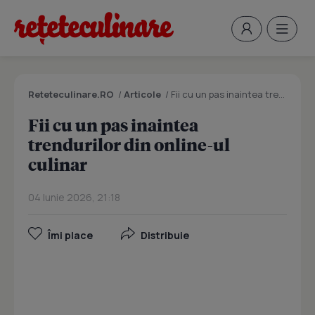
Reteteculinare.RO
/
Articole
/
Fii cu un pas inaintea trendurilor din online-ul culinar
Fii cu un pas inaintea
trendurilor din online-ul
culinar
04 Iunie 2026, 21:18
Îmi place
Distribuie