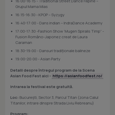
16:00-16:15 - Traditional Street Dance Filipine –
Grupul Mama Mias
16:15-16:30 - KPOP – Syzygy
16:40-17:00 - Dans indian – IndraDance Academy
17:00-17:30 -Fashion Show ‘Mugen Spiralis Timp” -
Fusion Româno-Japonez creat de Laura
Caraman
18:30-19:00 - Dansuri tradiționale balineze
19:00-20:00 - Asian Party
Detalii despre întregul program de la Scena
Asian Food Fest aici -
https://asianfoodfest.ro/
Intrarea la festival este gratuită.
Loc:
București, Sector 3, Parcul Titan (zona Calul
Titanilor, intrare dinspre Strada Liviu Rebreanu)
Program: