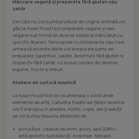
Mâncare vegană și preparate fără gluten sau
zahăr
Cei care nu consumă produse de origine animală vor
găsi la Asian Food Fest preparate vegane și raw-
vegane sub formă de diverse salate și mâncăruri cu
specific libanez. Persoanele cu intoleranțe sau care
urmează anumite diete vor avea și ele parte de
preparate (aperitive, salate, deserturi) fără gluten și
respectiv fără zahăr, cu sosuri ușoare din diverse
legume, fructe și ierburi.
Ateliere de cultură asiatică
La Asian Food Fest se va amenaja o zonă unde
elemente de artă, cultură și tradiții ale țărilor asiatice
vor fi transpus în ateliere. Astfel, copiii, dar și adulții
se vor putea relaxa la atelierele de:
pictură pe: ceasuri de lemn, ipsos, apă (EBRU –
artă specific turcească), evantaie, felinare;