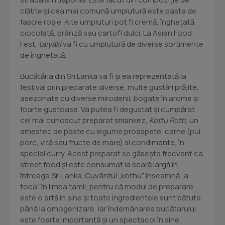
clătite și cea mai comună umplutură este pasta de
fasole roșie. Alte umpluturi pot fi cremă, înghețată,
ciocolată, brânză sau cartofi dulci. La Asian Food
Fest,
taiyaki
va fi cu umplutură de diverse sortimente
de înghețată.
Bucătăria din Sri Lanka va fi și ea reprezentată la
festival prin preparate diverse, multe gustări prăjite,
asezonate cu diverse mirodenii, bogate în arome și
foarte gustoase. Va putea fi degustat și cumpărat
cel mai cunoscut preparat srilankez,
Kottu Rotti
, un
amestec de paste cu legume proaspete, carne (pui,
porc, vită sau fructe de mare) si condimente, în
special curry. Acest preparat se găsește frecvent ca
street food și este consumat la scară largă în
întreaga Sri Lanka. Cuvântul „kothu” înseamnă „a
toca” în limba tamil, pentru că modul de preparare
este o artă în sine și toate ingredientele sunt bătute
până la omogenizare, iar îndemânarea bucătarului
este foarte importantă și un spectacol în sine.