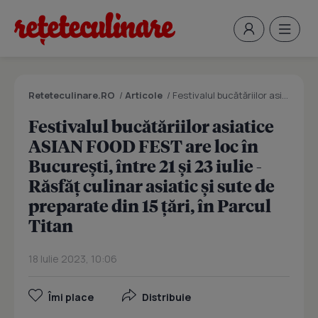
Reteteculinare.RO
/
Articole
/
Festivalul bucătăriilor asiatice ASIAN FOOD FEST are loc în București, între 21 și 23 iulie - Răsfăț culinar asiatic și sute de preparate din 15 țări, în Parcul Titan
Festivalul bucătăriilor asiatice
ASIAN FOOD FEST are loc în
București, între 21 și 23 iulie -
Răsfăț culinar asiatic și sute de
preparate din 15 țări, în Parcul
Titan
18 Iulie 2023, 10:06
Îmi place
Distribuie