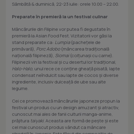
Sâmbătă & duminică, 22-23 iulie: orele 10.00 – 22.00.
Preparate în premieră la un festival culinar
Mâncărurile din Filipine vor putea fi degustate în
premieră la Asian Food Fest. Vizitatorii vor găsi la
stand preparate ca:
Lumpia
(pachețele de
primăvară),
Porc Adobo
(mâncarea tradițională
națională filipineză),
Siomai
(colțunași cu carne).
Filipinezii vin la festival și cu desertul lor tradițional,
Halo-Halo
, unul rece ce conține gheață pisată, lapte
condensat neîndulcit sau lapte de cocos și diverse
ingrediente, inclusiv dulceață de ube sau alte
legume.
Cei ce promovează mâncărurile japoneze propun la
festival un produs cu un design amuzant și atractiv,
cunoscut mai ales de fanii culturii manga-anime,
prăjitura
taiyaki
. Aceasta are formă de pește și este
cel mai cunoscut produs vândut ca mâncare
stradală în Japonia. Este făcut din compoziție de