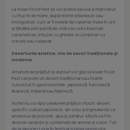
La Asian Food Fest se vor putea savura și mâncăruri
cu fructe de mare, după rețete srilankeze sau
mongoleze, cum ar fi inelele de calamar trase în unt
și tăvălite prin pastă de chilli sau orez basmati
caramelizat, infuzat cu ghimbir și combinat cu
creveți sau calamar.
Deserturile asiatice, mix de savori tradiționale și
moderne
Amatorii de prăjituri și dulciuri vor găsi la Asian Food
Fest cel puțin un desert tradițional sau foarte
cunoscut în gastronomiile: japoneză, turcească,
libaneză, indiană sau filipineză.
Astfel nu vor lipsi celebrele prăjituri
mochi
, desert
specific culturii japoneze, din orez și ingrediente ca
amidonul de porumb, apa și zahărul.
Mochi
va fi în
diverse variante și combinații de arome și culori. Tot
de la japonezi vine în festival și binecunoscuta