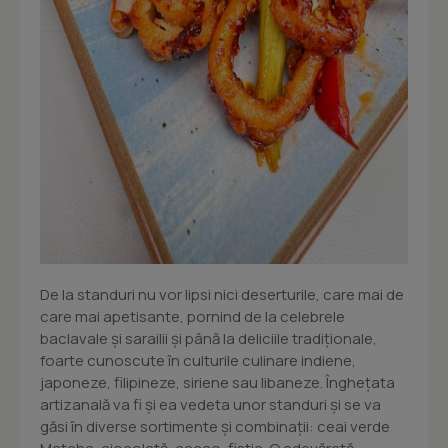
De la standuri nu vor lipsi nici deserturile, care mai de
care mai apetisante, pornind de la celebrele
baclavale și sarailii și până la deliciile tradiționale,
foarte cunoscute în culturile culinare indiene,
japoneze, filipineze, siriene sau libaneze. Înghețata
artizanală va fi și ea vedeta unor standuri și se va
găsi în diverse sortimente și combinații: ceai verde