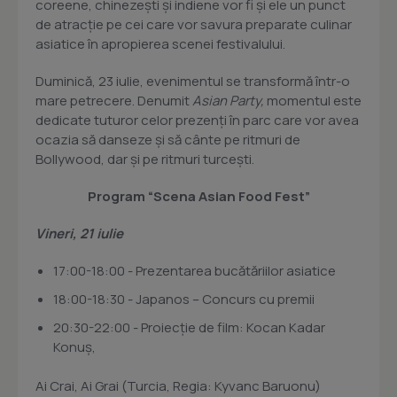
coreene, chinezești și indiene vor fi și ele un punct
de atracție pe cei care vor savura preparate culinar
asiatice în apropierea scenei festivalului.
Duminică, 23 iulie, evenimentul se transformă într-o
mare petrecere. Denumit
Asian Party,
momentul este
dedicate tuturor celor prezenți în parc care vor avea
ocazia să danseze și să cânte pe ritmuri de
Bollywood, dar și pe ritmuri turcești.
Program “Scena Asian Food Fest”
Vineri, 21 iulie
17:00-18:00 - Prezentarea bucătăriilor asiatice
18:00-18:30 - Japanos – Concurs cu premii
20:30-22:00 - Proiecție de film: Kocan Kadar
Konuş,
Ai Crai, Ai Grai (Turcia, Regia: Kyvanc Baruonu)