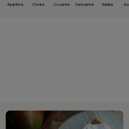
Aperitive
Ciorbe
Cu carne
Fara carne
Salate
Dul