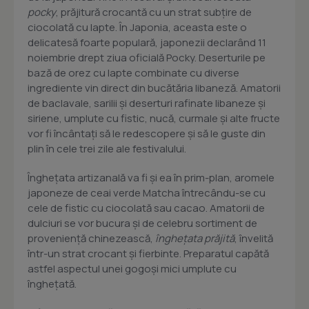
pocky
, prăjitură crocantă cu un strat subțire de
ciocolată cu lapte. În Japonia, aceasta este o
delicatesă foarte populară, japonezii declarând 11
noiembrie drept ziua oficială Pocky. Deserturile pe
bază de orez cu lapte combinate cu diverse
ingrediente vin direct din bucătăria libaneză. Amatorii
de baclavale, sarilii și deserturi rafinate libaneze și
siriene, umplute cu fistic, nucă, curmale și alte fructe
vor fi încântați să le redescopere și să le guste din
plin în cele trei zile ale festivalului.
Înghețata artizanală va fi și ea în prim-plan, aromele
japoneze de ceai verde Matcha întrecându-se cu
cele de fistic cu ciocolată sau cacao. Amatorii de
dulciuri se vor bucura și de celebru sortiment de
proveniență chinezească,
înghețata prăjită
, învelită
într-un strat crocant și fierbinte. Preparatul capătă
astfel aspectul unei gogoși mici umplute cu
înghețată.