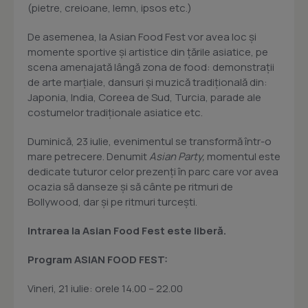
(pietre, creioane, lemn, ipsos etc.)
De asemenea, la Asian Food Fest vor avea loc și
momente sportive și artistice din țările asiatice, pe
scena amenajată lângă zona de food: demonstrații
de arte marțiale, dansuri și muzică tradițională din:
Japonia, India, Coreea de Sud, Turcia, parade ale
costumelor tradiționale asiatice etc.
Duminică, 23 iulie, evenimentul se transformă într-o
mare petrecere. Denumit
Asian Party,
momentul este
dedicate tuturor celor prezenți în parc care vor avea
ocazia să danseze și să cânte pe ritmuri de
Bollywood, dar și pe ritmuri turcești.
Intrarea la Asian Food Fest este liberă.
Program ASIAN FOOD FEST:
Vineri, 21 iulie: orele 14.00 – 22.00