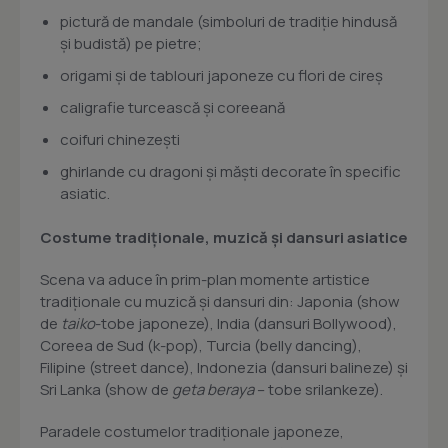
pictură de mandale (simboluri de tradiție hindusă
și budistă) pe pietre;
origami și de tablouri japoneze cu flori de cireș
caligrafie turcească și coreeană
coifuri chinezești
ghirlande cu dragoni și măști decorate în specific
asiatic.
Costume tradiționale, muzică și dansuri asiatice
Scena va aduce în prim-plan momente artistice
tradiționale cu muzică și dansuri din: Japonia (show
de
taiko
-tobe japoneze), India (dansuri Bollywood),
Coreea de Sud (k-pop), Turcia (belly dancing),
Filipine (street dance), Indonezia (dansuri balineze) și
Sri Lanka (show de
geta beraya
– tobe srilankeze).
Paradele costumelor tradiționale japoneze,