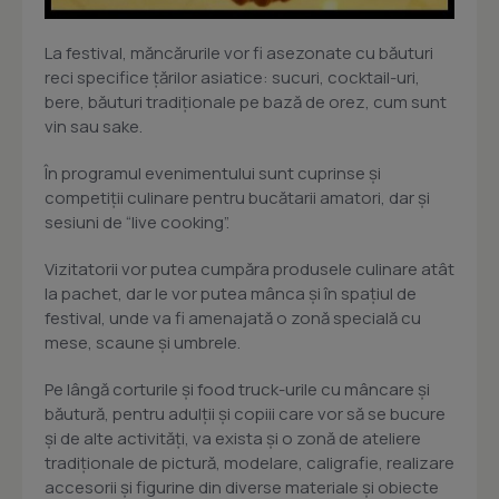
La festival, măncărurile vor fi asezonate cu băuturi
reci specifice țărilor asiatice: sucuri, cocktail-uri,
bere, băuturi tradiționale pe bază de orez, cum sunt
vin sau sake.
În programul evenimentului sunt cuprinse și
competiții culinare pentru bucătarii amatori, dar și
sesiuni de “live cooking”.
Vizitatorii vor putea cumpăra produsele culinare atât
la pachet, dar le vor putea mânca și în spațiul de
festival, unde va fi amenajată o zonă specială cu
mese, scaune și umbrele.
Pe lângă corturile și food truck-urile cu mâncare și
băutură, pentru adulții și copiii care vor să se bucure
și de alte activități, va exista și o zonă de ateliere
tradiționale de pictură, modelare, caligrafie, realizare
accesorii și figurine din diverse materiale și obiecte