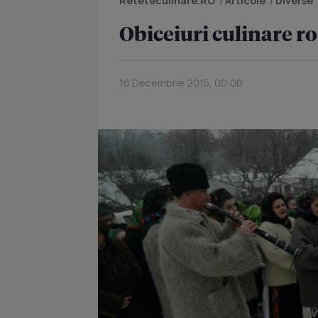
Reteteculinare.RO
/
Articole
/
Diverse
Obiceiuri culinare r
16 Decembrie 2015, 00:00