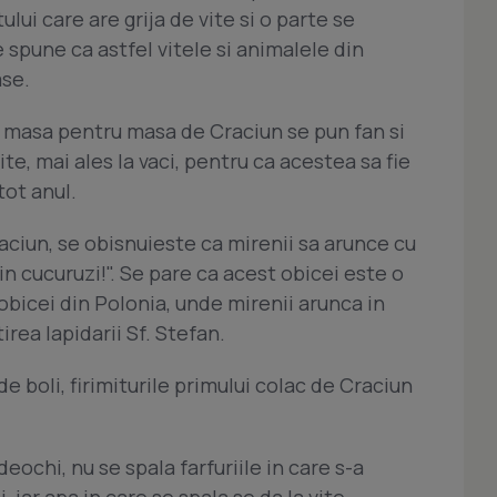
lui care are grija de vite si o parte se
spune ca astfel vitele si animalele din
ase.
e masa pentru masa de Craciun se pun fan si
te, mai ales la vaci, pentru ca acestea sa fie
tot anul.
aciun, se obisnuieste ca mirenii sa arunce cu
 cucuruzi!". Se pare ca acest obicei este o
bicei din Polonia, unde mirenii arunca in
rea lapidarii Sf. Stefan.
de boli, firimiturile primului colac de Craciun
eochi, nu se spala farfuriile in care s-a
iar apa in care se spala se da la vite.