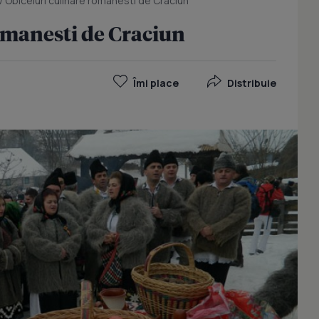
/
Obiceiuri culinare romanesti de Craciun
omanesti de Craciun
Îmi place
Distribuie