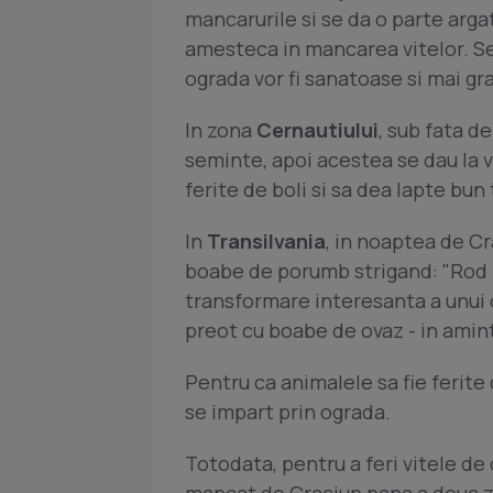
mancarurile si se da o parte argatu
amesteca in mancarea vitelor. Se 
ograda vor fi sanatoase si mai gr
In zona
Cernautiului
, sub fata d
seminte, apoi acestea se dau la vi
ferite de boli si sa dea lapte bun 
In
Transilvania
, in noaptea de Cr
boabe de porumb strigand: "Rod in
transformare interesanta a unui o
preot cu boabe de ovaz - in aminti
Pentru ca animalele sa fie ferite 
se impart prin ograda.
Totodata, pentru a feri vitele de d
mancat de Craciun pana a doua zi, 