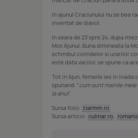
In ajunul Craciunului nu se bea r
inventat de diavol.
In seara de 23 spre 24, dupa miezu
Mos Ajunul, Buna dimineata la Mo
schimbul colindelor si urarilor c
este data vacilor, se spune ca ace
Tot in Ajun, femeile ies in livada
spunand: "
cum sunt mainile mele p
la anul
".
Sursa foto:
ziarmm.ro
Sursa articol:
culinar.ro
,
romania