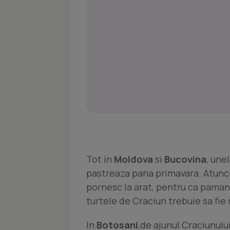
Tot in
Moldova
si
Bucovina
, une
pastreaza pana primavara. Atunci
pornesc la arat, pentru ca pamant
turtele de Craciun trebuie sa fi
In
Botosani
,de ajunul Craciunului