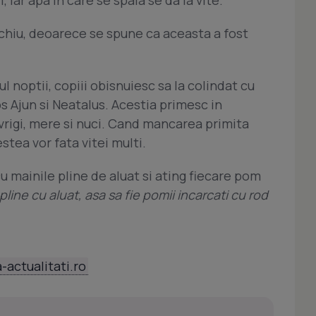
achiu, deoarece se spune ca aceasta a fost
l noptii, copiii obisnuiesc sa la colindat cu
s Ajun si Neatalus. Acestia primesc in
ovrigi, mere si nuci. Cand mancarea primita
stea vor fata vitei multi.
 cu mainile pline de aluat si ating fiecare pom
line cu aluat, asa sa fie pomii incarcati cu rod
-actualitati.ro