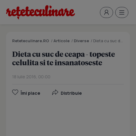
Reteteculinare.RO
/
Articole
/
Diverse
/
Dieta cu suc de ceapa - topeste celulita si te insanatoseste
Dieta cu suc de ceapa - topeste
celulita si te insanatoseste
18 Iulie 2016, 00:00
Îmi place
Distribuie