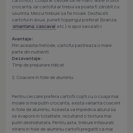
cartofilor). Coaja ar trebuie sa fie maro  aurie si usor
crocanta, iar cartoful ar trebui sa poata fi zdrobit cu
usurinta. Miezul trebuie sa fie moale. Desfaceti
cartoful in doua, puneti toppingul preferat (branza,
smantana, cascaval
etc.) si apoi savurati-l.
Avantaje:
Prin aceasta metode, cartoful pastreaza o mare
parte din nutrienti.
Dezavantaje:
Timp de preparare ridicat
2. Coacere in folie de aluminiu
Pentru cei care prefera cartofii copti cu o coaja mai
moale si mai putin crocanta, exista varianta coacerii
in folie de aluminiu. Aceasta va impiedica aburul sa
se evapore in totalitate, rezultand o textura mai
putin deshidratata. Pentru asta, trebuie infasurati
strans in folie de aluminiu cartofii pregatiti ca mai