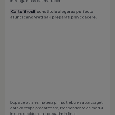
intreaga masa cat mai rapid.
Cartofii rosii
constituie alegerea perfecta
atunci cand vreti sa-i preparati prin coacere.
Dupa ce ati ales materia prima, trebuie sa parcurgeti
cateva etape pregatitoare, independente de modul
in care decidem sa ii pregatim in final: