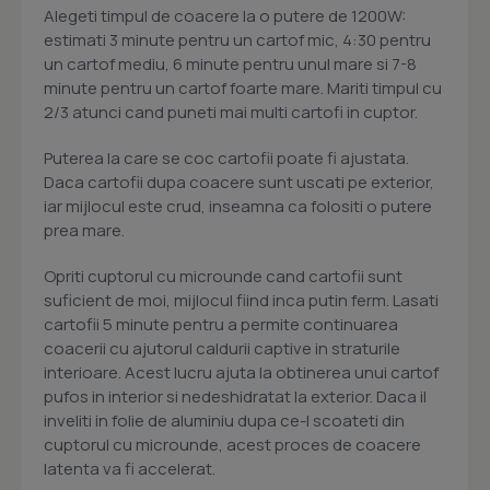
Alegeti timpul de coacere la o putere de 1200W:
estimati 3 minute pentru un cartof mic, 4:30 pentru
un cartof mediu, 6 minute pentru unul mare si 7-8
minute pentru un cartof foarte mare. Mariti timpul cu
2/3 atunci cand puneti mai multi cartofi in cuptor.
Puterea la care se coc cartofii poate fi ajustata.
Daca cartofii dupa coacere sunt uscati pe exterior,
iar mijlocul este crud, inseamna ca folositi o putere
prea mare.
Opriti cuptorul cu microunde cand cartofii sunt
suficient de moi, mijlocul fiind inca putin ferm. Lasati
cartofii 5 minute pentru a permite continuarea
coacerii cu ajutorul caldurii captive in straturile
interioare. Acest lucru ajuta la obtinerea unui cartof
pufos in interior si nedeshidratat la exterior. Daca il
inveliti in folie de aluminiu dupa ce-l scoateti din
cuptorul cu microunde, acest proces de coacere
latenta va fi accelerat.