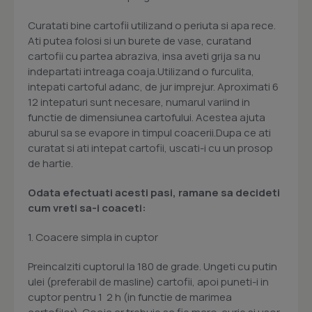
Curatati bine cartofii utilizand o periuta si apa rece.
Ati putea folosi si un burete de vase, curatand
cartofii cu partea abraziva, insa aveti grija sa nu
indepartati intreaga coaja.Utilizand o furculita,
intepati cartoful adanc, de jur imprejur. Aproximati 6 
12 intepaturi sunt necesare, numarul variind in
functie de dimensiunea cartofului. Acestea ajuta
aburul sa se evapore in timpul coacerii.Dupa ce ati
curatat si ati intepat cartofii, uscati-i cu un prosop
de hartie.
Odata efectuati acesti pasi, ramane sa decideti
cum vreti sa-i coaceti:
1. Coacere simpla in cuptor
Preincalziti cuptorul la 180 de grade. Ungeti cu putin
ulei (preferabil de masline) cartofii, apoi puneti-i in
cuptor pentru 1  2 h (in functie de marimea