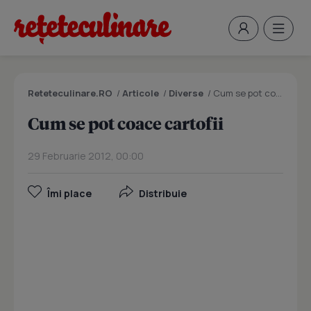
Reteteculinare.RO
/
Articole
/
Diverse
/
Cum se pot coace cartofii
Cum se pot coace cartofii
29 Februarie 2012, 00:00
Îmi place
Distribuie