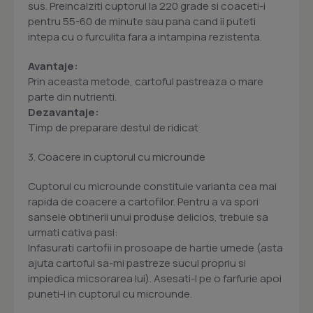
sus. Preincalziti cuptorul la 220 grade si coaceti-i
pentru 55-60 de minute sau pana cand ii puteti
intepa cu o furculita fara a intampina rezistenta.
Avantaje:
Prin aceasta metode, cartoful pastreaza o mare
parte din nutrienti.
Dezavantaje:
Timp de preparare destul de ridicat
3. Coacere in cuptorul cu microunde
Cuptorul cu microunde constituie varianta cea mai
rapida de coacere a cartofilor. Pentru a va spori
sansele obtinerii unui produse delicios, trebuie sa
urmati cativa pasi:
Infasurati cartofii in prosoape de hartie umede (asta
ajuta cartoful sa-mi pastreze sucul propriu si
impiedica micsorarea lui). Asesati-l pe o farfurie apoi
puneti-l in cuptorul cu microunde.