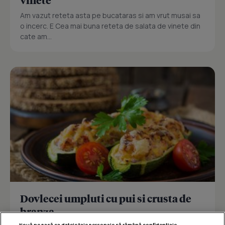
vinete
Am vazut reteta asta pe bucataras si am vrut musai sa
o incerc. E Cea mai buna reteta de salata de vinete din
cate am...
Dovlecei umpluti cu pui si crusta de
branza
Nouă ne pasă ca datele tale personale să rămână confidențiale