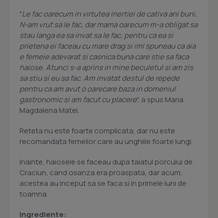
"
Le fac oarecum in virtutea inertiei de cativa ani buni.
N-am vrut sa le fac, dar mama oarecum m-a obligat sa
stau langa ea sa invat sa le fac, pentru ca ea si
prietena ei faceau cu mare drag si imi spuneau ca aia
e femeie adevarat si casnica buna care stie sa faca
haiose. Atunci s-a aprins in mine beculetul si am zis
sa stiu si eu sa fac. Am invatat destul de repede
pentru ca am avut o oarecare baza in domeniul
gastronomic si am facut cu placere
", a spus Maria
Magdalena Matei.
Reteta nu este foarte complicata, dar nu este
recomandata femeilor care au unghiile foarte lungi.
Inainte, haiosele se faceau dupa taiatul porcului de
Craciun, cand osanza era proaspata, dar acum,
acestea au inceput sa se faca si in primele luni de
toamna.
Ingrediente: