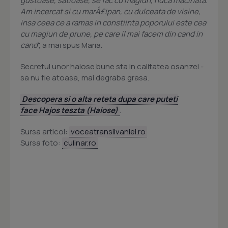
gustoase, satioase, se fac cu magiun, nuca macinata.
Am incercat si cu marÅ£ipan, cu dulceata de visine,
insa ceea ce a ramas in constiinta poporului este cea
cu magiun de prune, pe care il mai facem din cand in
cand
", a mai spus Maria.
Secretul unor haiose bune sta in calitatea osanzei -
sa nu fie atoasa, mai degraba grasa.
Descopera si o alta reteta dupa care puteti
face Hajos teszta (Haiose)
.
Sursa articol:
voceatransilvaniei.ro
Sursa foto:
culinar.ro