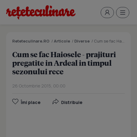
Reteteculinare.RO
/
Articole
/
Diverse
/
Cum se fac Haiosele - prajituri pregatite in Ardeal in timpul sezonului rece
Cum se fac Haiosele - prajituri
pregatite in Ardeal in timpul
sezonului rece
26 Octombrie 2015, 00:00
Îmi place
Distribuie