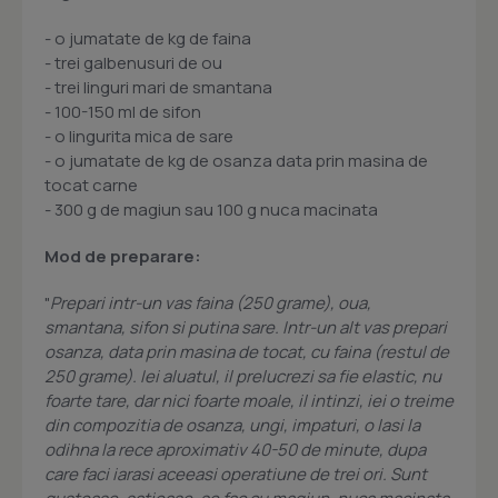
- o jumatate de kg de faina
- trei galbenusuri de ou
- trei linguri mari de smantana
- 100-150 ml de sifon
- o lingurita mica de sare
- o jumatate de kg de osanza data prin masina de
tocat carne
- 300 g de magiun sau 100 g nuca macinata
Mod de preparare:
"
Prepari intr-un vas faina (250 grame), oua,
smantana, sifon si putina sare. Intr-un alt vas prepari
osanza, data prin masina de tocat, cu faina (restul de
250 grame). Iei aluatul, il prelucrezi sa fie elastic, nu
foarte tare, dar nici foarte moale, il intinzi, iei o treime
din compozitia de osanza, ungi, impaturi, o lasi la
odihna la rece aproximativ 40-50 de minute, dupa
care faci iarasi aceeasi operatiune de trei ori. Sunt