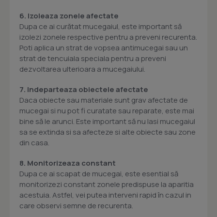
6. Izoleaza zonele afectate
Dupa ce ai curătat mucegaiul, este important să
izolezi zonele respective pentru a preveni recurenta.
Poti aplica un strat de vopsea antimucegai sau un
strat de tencuiala speciala pentru a preveni
dezvoltarea ulterioara a mucegaiului.
7. Indeparteaza obiectele afectate
Daca obiecte sau materiale sunt grav afectate de
mucegai si nu pot fi curatate sau reparate, este mai
bine să le arunci. Este important să nu lasi mucegaiul
sa se extinda si sa afecteze si alte obiecte sau zone
din casa.
8. Monitorizeaza constant
Dupa ce ai scapat de mucegai, este esential să
monitorizezi constant zonele predispuse la aparitia
acestuia. Astfel, vei putea interveni rapid în cazul in
care observi semne de recurenta.