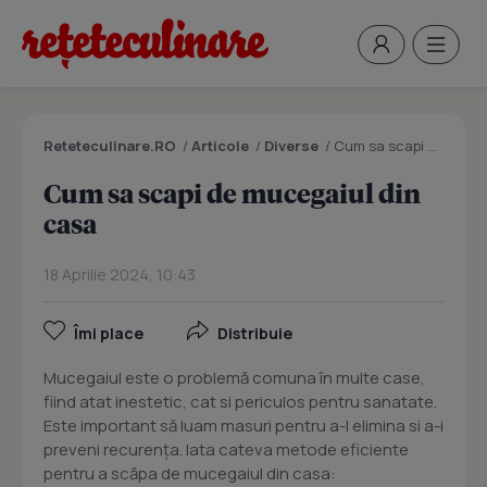
Reteteculinare.RO
/
Articole
/
Diverse
/
Cum sa scapi de mucegaiul din casa
Cum sa scapi de mucegaiul din
casa
18 Aprilie 2024, 10:43
Îmi place
Distribuie
Mucegaiul este o problemă comuna în multe case,
fiind atat inestetic, cat si periculos pentru sanatate.
Este important să luam masuri pentru a-l elimina si a-i
preveni recurența. Iata cateva metode eficiente
pentru a scăpa de mucegaiul din casa: