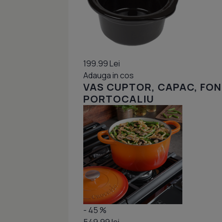
199.99 Lei
Adauga in cos
VAS CUPTOR, CAPAC, FON
PORTOCALIU
- 45 %