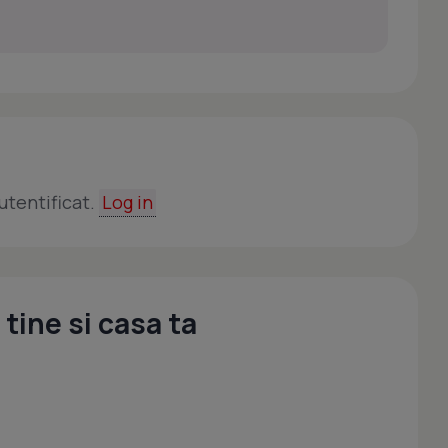
utentificat.
Log in
tine si casa ta