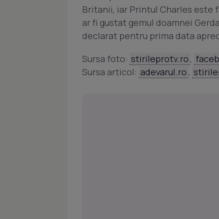
Britanii, iar Printul Charles este
ar fi gustat gemul doamnei Gerda c
declarat pentru prima data apre
Sursa foto:
stirileprotv.ro
,
face
Sursa articol:
adevarul.ro
,
stiril