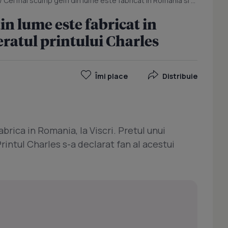
/
Cel mai scump gem din lume este fabricat in Romania si este preferatul printului Charles
n lume este fabricat in
eratul printului Charles
Îmi place
Distribuie
rica in Romania, la Viscri. Pretul unui
 Printul Charles s-a declarat fan al acestui