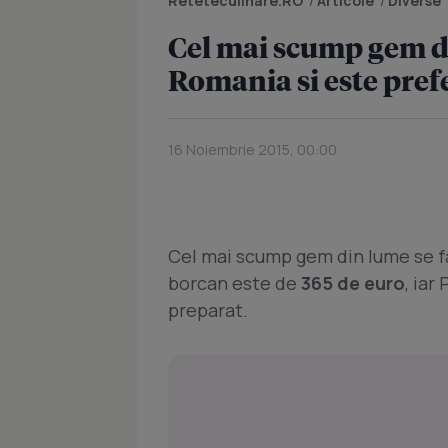
Reteteculinare.RO
/
Articole
/
Diverse
Cel mai scump gem di
Romania si este pref
16 Noiembrie 2015, 00:00
Cel mai scump gem din lume se fab
borcan este de
365 de euro
, iar
preparat.