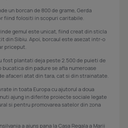
inde un borcan de 800 de grame, Gerda
 fiind folositi in scopuri caritabile.
inde gemul este unicat, fiind creat din sticla
tit din Sibiu. Apoi, borcaul este asezat intr-o
ar priceput.
u fost plantati deja peste 2.500 de puieti de
n o bucatica din padure se afla numeroase
 afaceri atat din tara, cat si din strainatate.
vrate in toata Europa cu ajutorul a doua
inuti ajung in diferite proiecte sociale legate
ural si pentru promovarea satelor din zona
nsilvania a ajuns pana la Casa Regala a Marii