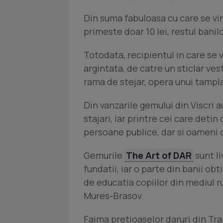
Din suma fabuloasa cu care se v
primeste doar 10 lei, restul banilor
Totodata, recipientul in care se v
argintata, de catre un sticlar ves
rama de stejar, opera unui tampl
Din vanzarile gemului din Viscri a
stajari, iar printre cei care deti
persoane publice, dar si oameni de
Gemurile
The Art of DAR
sunt li
fundatii, iar o parte din banii obt
de educatia copiilor din mediul r
Mures-Brasov.
Faima pretioaselor daruri din Tra